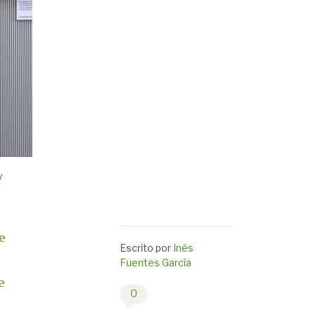
y
e
Escrito por
Inés
Fuentes García
e
0