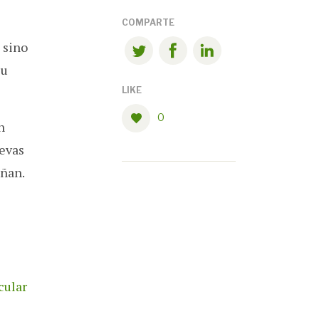
COMPARTE
 sino
su
LIKE
0
n
uevas
añan.
cular