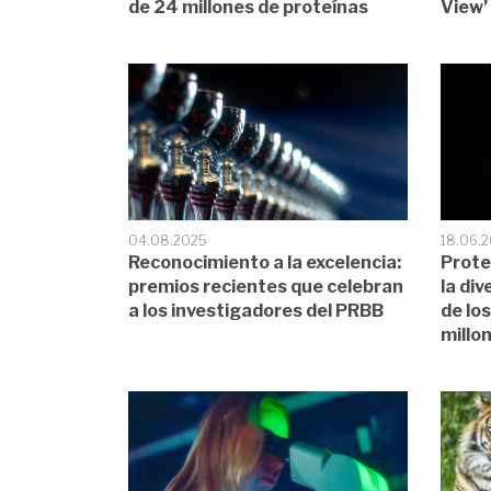
de 24 millones de proteínas
View’
04.08.2025
18.06.
Reconocimiento a la excelencia:
Prote
premios recientes que celebran
la di
a los investigadores del PRBB
de lo
millo