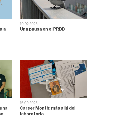
10.02.2026
Una pausa en el PRBB
a a
s
15.09.2025
 una
Career Month: más allá del
ón
laboratorio