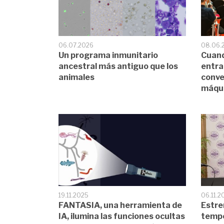
06.07.2026
08.06.
Un programa inmunitario
Cuando
ancestral más antiguo que los
entra
animales
conve
máqui
19.11.2025
06.11.2
FANTASIA, una herramienta de
Estr
IA, ilumina las funciones ocultas
tempo