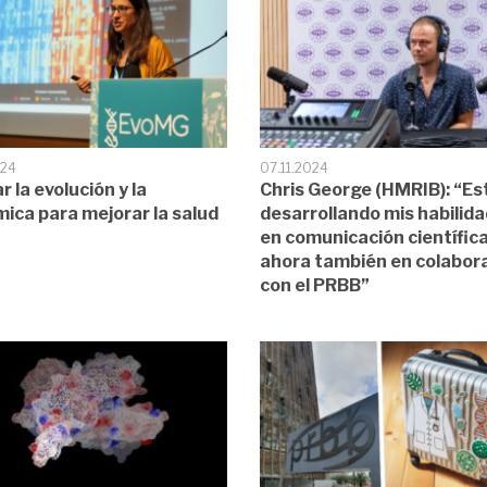
024
07.11.2024
ar la evolución y la
Chris George (HMRIB): “Es
ica para mejorar la salud
desarrollando mis habilid
en comunicación científica
ahora también en colabor
con el PRBB”