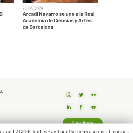
20.06.2024
BB
Arcadi Navarro se une a la Real
Academia de Ciencias y Artes
de Barcelona
B.
g
Suscríbete
ick on I AGREE, both we and our Partners can install cookies