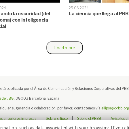
2024
25.06.2024
nando la oscuridad (del
La ciencia que llega al PR
oma) con inteligencia
cial
Load more
e está publicada por el Área de Comunicación y Relaciones Corporativas del PRB
ader, 88
, 08003 Barcelona, España
alquier sugerencia o colaboración, por favor, contáctenos vía
ellipse@prbb.or
es anteriores impresas
Sobre El·lipse
Sobre el PRBB
Aviso legal
ormation, such as data associated with your browsing. If you cl