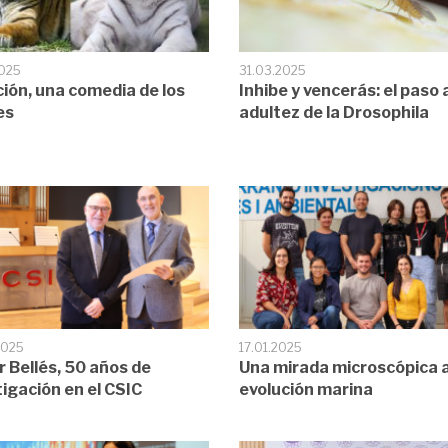
2025
31.03.2025
ción, una comedia de los
Inhibe y vencerás: el paso a
es
adultez de la Drosophila
2025
17.01.2025
r Bellés, 50 años de
Una mirada microscópica a
tigación en el CSIC
evolución marina