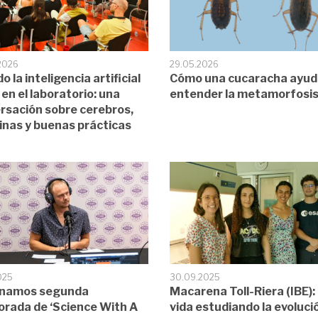
2026
29.05.2026
 la inteligencia artificial
Cómo una cucaracha ayud
 en el laboratorio: una
entender la metamorfosi
rsación sobre cerebros,
nas y buenas prácticas
025
30.09.2025
enamos segunda
Macarena Toll-Riera (IBE):
rada de ‘Science With A
vida estudiando la evoluci