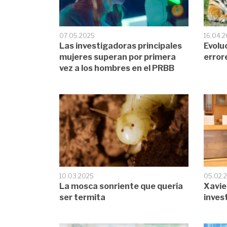
07.05.2025
16.04.
Las investigadoras principales
Evolu
mujeres superan por primera
error
vez a los hombres en el PRBB
10.03.2025
05.02.
La mosca sonriente que quería
Xavie
ser termita
inves