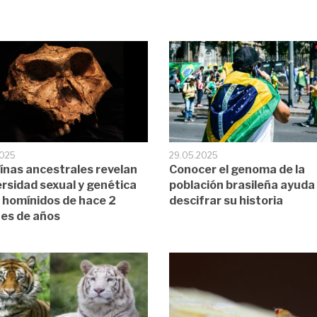
2025
29.05.2025
ínas ancestrales revelan
Conocer el genoma de la
versidad sexual y genética
población brasileña ayuda
s homínidos de hace 2
descifrar su historia
nes de años