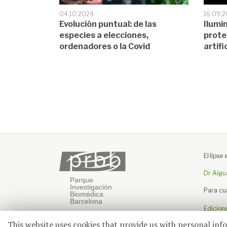
04.10.2024
16.09.
Evolución puntual: de las
Ilumi
especies a elecciones,
prote
ordenadores o la Covid
artifi
El·lips
Dr Aigu
Para cu
Edicion
This website uses cookies that provide us with personal inf