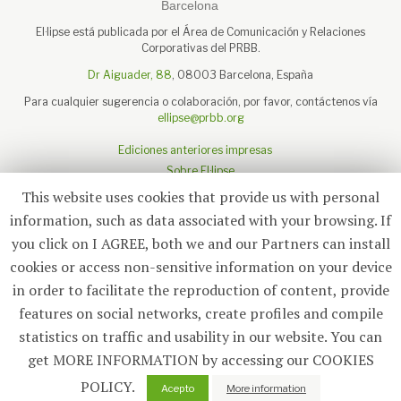
El·lipse está publicada por el Área de Comunicación y Relaciones
Corporativas del PRBB.
Dr Aiguader, 88
, 08003 Barcelona, España
Para cualquier sugerencia o colaboración, por favor, contáctenos vía
ellipse@prbb.org
Ediciones anteriores impresas
Sobre El·lipse
Sobre el PRBB
This website uses cookies that provide us with personal
Aviso legal
information, such as data associated with your browsing. If
you click on I AGREE, both we and our Partners can install
cookies or access non-sensitive information on your device
in order to facilitate the reproduction of content, provide
Suscríbete
features on social networks, create profiles and compile
statistics on traffic and usability in our website. You can
© 2026
El·lipse
, PRBB
get MORE INFORMATION by accessing our COOKIES
POLICY.
0
Acepto
More information