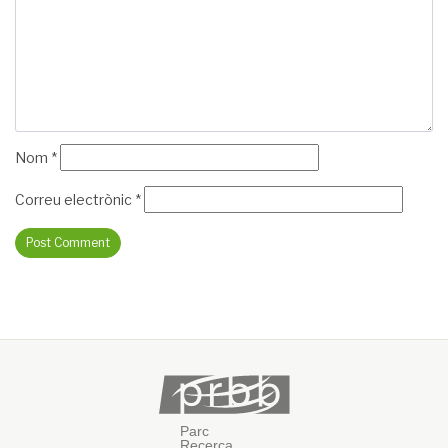
Nom
*
Correu electrònic
*