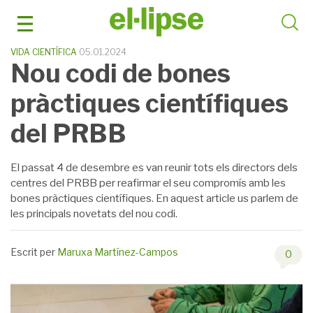
Skip
to
content
VIDA CIENTÍFICA
05.01.2024
Nou codi de bones
pràctiques científiques
del PRBB
El passat 4 de desembre es van reunir tots els directors dels
centres del PRBB per reafirmar el seu compromís amb les
bones pràctiques científiques. En aquest article us parlem de
les principals novetats del nou codi.
Escrit per
Maruxa Martínez-Campos
0