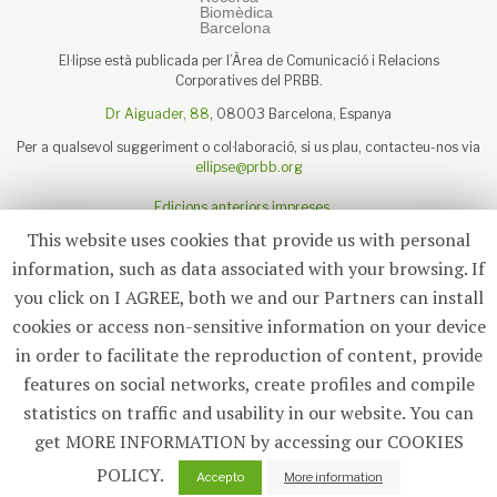
El·lipse està publicada per l’Àrea de Comunicació i Relacions
Corporatives del PRBB.
Dr Aiguader, 88
, 08003 Barcelona, Espanya
Per a qualsevol suggeriment o col·laboració, si us plau, contacteu-nos via
ellipse@prbb.org
Edicions anteriors impreses
Sobre el PRBB
This website uses cookies that provide us with personal
Avís legal
information, such as data associated with your browsing. If
you click on I AGREE, both we and our Partners can install
cookies or access non-sensitive information on your device
in order to facilitate the reproduction of content, provide
Subscriu-te
features on social networks, create profiles and compile
statistics on traffic and usability in our website. You can
© 2026
El·lipse
, PRBB
get MORE INFORMATION by accessing our COOKIES
POLICY.
0
Accepto
More information