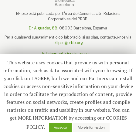
El·lipse està publicada per l’Àrea de Comunicació i Relacions
Corporatives del PRBB.
Dr Aiguader, 88
, 08003 Barcelona, Espanya
Per a qualsevol suggeriment o col·laboració, si us plau, contacteu-nos via
ellipse@prbb.org
Edicions anteriors impreses
Sobre el PRBB
This website uses cookies that provide us with personal
Avís legal
information, such as data associated with your browsing. If
you click on I AGREE, both we and our Partners can install
cookies or access non-sensitive information on your device
in order to facilitate the reproduction of content, provide
Subscriu-te
features on social networks, create profiles and compile
statistics on traffic and usability in our website. You can
© 2026
El·lipse
, PRBB
get MORE INFORMATION by accessing our COOKIES
POLICY.
Accepto
More information
Portada
Notícies
Destacat