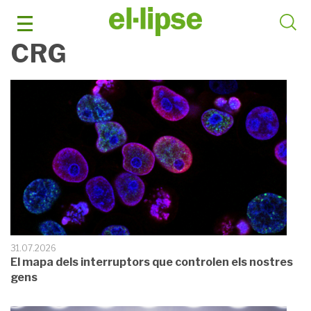
Skip
to
content
CRG
31.07.2026
El mapa dels interruptors que controlen els nostres
gens