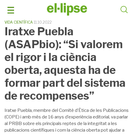
Skip
to
content
VIDA CIENTÍFICA
11.10.2022
Iratxe Puebla
(ASAPbio): “Si valorem
el rigor i la ciència
oberta, aquesta ha de
formar part del sistema
de recompenses”
Iratxe Puebla, membre del Comitè d’Ètica de les Publicacions
(COPE) i amb més de 16 anys d’experiència editorial, va parlar
al PRBB sobre els principals reptes de la integritat a les
publicacions científiques i com la ciència oberta pot ajudar a