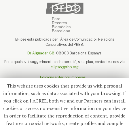
El·lipse està publicada per l’Àrea de Comunicació i Relacions
Corporatives del PRBB.
Dr Aiguader, 88
, 08003 Barcelona, Espanya
Per a qualsevol suggeriment o col·laboració, si us plau, contacteu-nos via
ellipse@prbb.org
Edicions anteriors impreses
Sobre el PRBB
This website uses cookies that provide us with personal
Avís legal
information, such as data associated with your browsing. If
you click on I AGREE, both we and our Partners can install
cookies or access non-sensitive information on your device
in order to facilitate the reproduction of content, provide
Subscriu-te
features on social networks, create profiles and compile