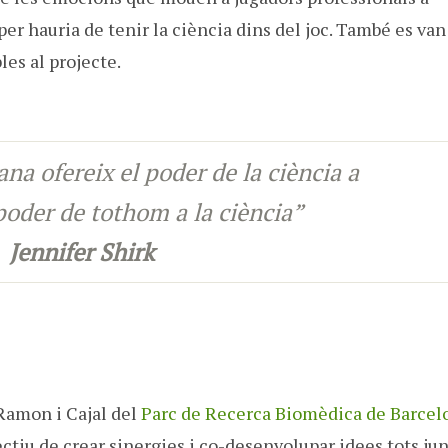
per hauria de tenir la ciència dins del joc. També es van
es al projecte.
na ofereix el poder de la ciència a
poder de tothom a la ciència”
Jennifer Shirk
 Ramon i Cajal del
Parc de Recerca Biomèdica de Barcel
ctiu de crear sinergies i co-desenvolupar idees tots jun