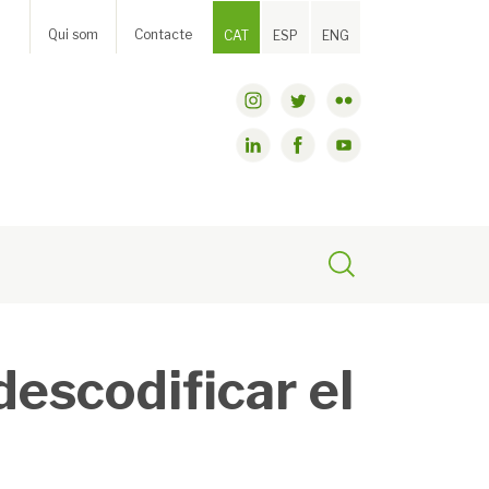
Qui som
Contacte
CAT
ESP
ENG
descodificar el