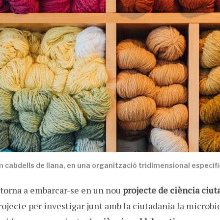
m cabdells de llana, en una organització tridimensional específ
torna a embarcar-se en un nou
projecte de ciència ciu
projecte per investigar junt amb la ciutadania la microbi