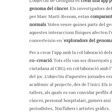
L’objectiu de Genigma és
crear una app p
genoma del càncer
. Els investigadors de
per Marc Martí-Renom, estan
comparant 
normals
. Volen veure quines parts del g
aquestes interaccions físiques afecten l’
converteixin en ‘
exploradors del genom
Per a crear
l’app
amb
la col·laboració del
co
–
creació
.
Tots
ells van ser
dissenyats
ciutadana
al CRG
)
en col·laboració
amb
l
del joc.
L’objectiu d’aquestes
jornades er
acadèmic
al projecte,
des de l’inici
.
Els i
tallers
, als quals
es
van convidar
perfils
d
càncer
, personal
hospitalari,
gamers
així
periodistes,
YouTubers
i
artistes
gràfics
.