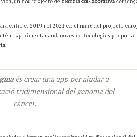
e vida, un nou projecte de
ciència col·laborativa
comença
rà entre el 2019 i el 2021 en el marc del projecte eur
retén experimentar amb noves metodologies per portar 
ta
.
igma
és crear una app per ajudar a
tzació tridimensional del genoma del
càncer.