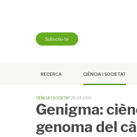
Skip
to
content
Subscriu-te
RECERCA
CIÈNCIA I SOCIETAT
CIÈNCIA I SOCIETAT
29.04.2019
Genigma: ciènc
genoma del c