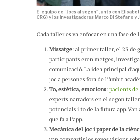
El equipo de “Jocs al segon” junto con Elisabet
CRG) y los investigadores Marco Di Stefano y
Cada taller es va enfocar en una fase de l
Missatge
: al primer taller, el 23 de
participants eren metges, investigad
comunicació. La idea principal d’aque
joc a persones fora de l’àmbit acadè
To, estètica, emocions
:
pacients de
experts narradors en el segon taller,
potencials i to de la futura app. Van 
que fa a l’app.
Mecànica del joc i paper de la ciènc
van compartir les seves visions sob