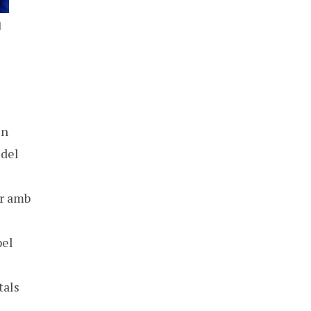
l
en
 del
ar amb
pel
tals