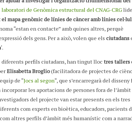
er ajudar a investigar l’organització tridimensional del
l
laboratori de Genòmica estructural del CNAG-CRG
lide
el mapa genòmic de línies de càncer amb línies cel·lul
enoma “estan en contacte” amb quines altres, perquè
expressió dels gens. Per a això, volen que els
ciutadans
a
‘.
s
diferents
perfils
ciutadans
, han tingut lloc
tres tallers
per
Elisabetta
Broglio
(
facilitadora
de projectes
de cièn
’equip de “
Jocs al segon
“
, que s’encarregarà
del disseny 
a
incorporar les
aportacions
de persones
fora de l’àmbit
nvestigadors del
projecte
van estar
presents
en els tres
iferents com
experts
en bioètica
, educadors
, pacients
d
com
altres perfils
d’àmbit
més
humanístic
com a narra