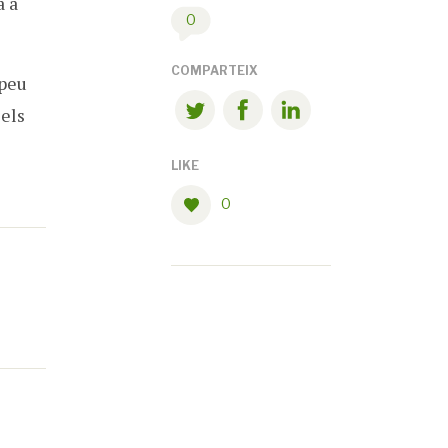
 a
0
COMPARTEIX
opeu
els
LIKE
0