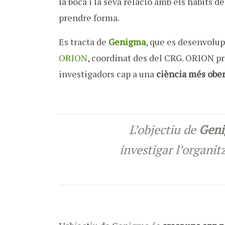
la boca i la seva relació amb els hàbits d
prendre forma.
Es tracta de
Genigma
,
que es desenvolupa
ORION
, coordinat des del CRG. ORION p
investigadors cap a una
ciència més ober
L’objectiu de
Gen
investigar l’organi