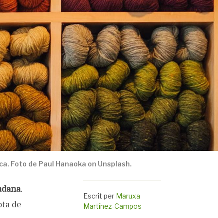
ica. Foto de Paul Hanaoka on Unsplash.
tadana
.
Escrit per
Maruxa
ota de
Martínez-Campos