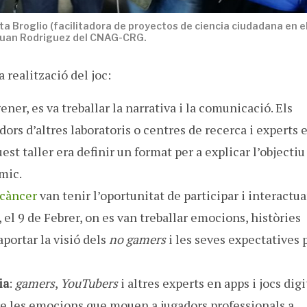
ta Broglio (facilitadora de proyectos de ciencia ciudadana en e
 Juan Rodriguez del CNAG-CRG.
a realització del joc:
 gener, es va treballar la narrativa i la comunicació. Els
ors d’altres laboratoris o centres de recerca i experts 
st taller era definir un format per a explicar l’objectiu
mic.
 càncer
van tenir l’oportunitat de participar i interactu
 el 9 de Febrer, on es van treballar emocions, històries
aportar la visió dels
no gamers
i les seves expectatives 
ia
:
gamers
,
YouTubers
i altres experts en apps i jocs digi
re les emocions que mouen a jugadors professionals a