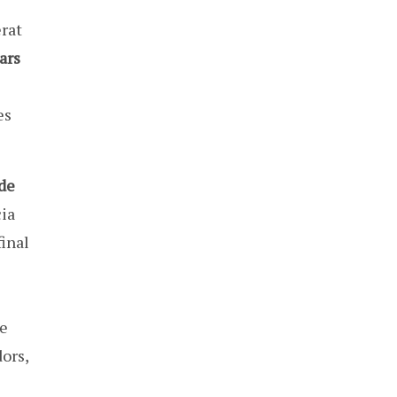
rat
ars
es
 de
cia
final
e
dors
,