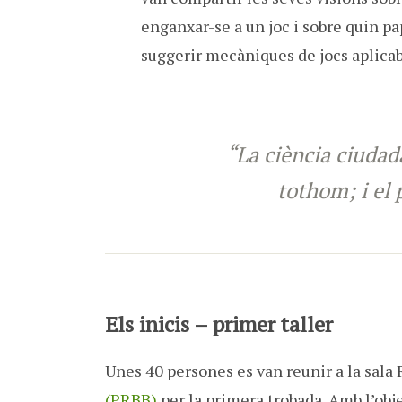
enganxar-se a un joc i sobre quin pa
suggerir mecàniques de jocs aplicabl
“La ciència ciudada
tothom; i el 
Els inicis – primer taller
Unes 40 persones es van reunir a la sala
(PRBB)
per la primera trobada. Amb l’obje