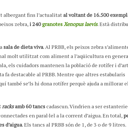
t albergant fins l’actualitat
al voltant de 16.500 exempl
eixos zebra,
i 240
granotes
Xenopus laevis
. Està distrib
la
sala de dieta viva
. Al PRBB, els peixos zebra s’aliment
mal molt utilitzat com aliment a l’aqüicultura en general
sala, els cuidadors mantenen la població de rotífer i d’a
a fa destacable al PRBB. Mentre que altres estabularis
í també se’ls hi dona rotífer perquè ajuda a millorar e
2
racks
amb 60 tancs
cadascun. Vindrien a ser estanterie
 connectades en paral·lel a la corrent d’aigua. En total,
pe
es d’aigua
. Els tancs al PRBB són de 1, de 3 o de 9 litres.