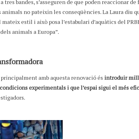
a tres bandes, s’asseguren de que poden reaccionar de
s animals no pateixin les conseqüències. La Laura diu q
 mateix estil i això posa l’estabulari d’aquàtics del PRB
 dels animals a Europa”.
ransformadora
én principalment amb aquesta renovació és
introduir mil
 condicions experimentals i que l’espai sigui el més efic
stigadors.