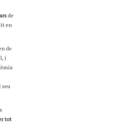
ars
de
uït en
en de
, i
rtèmia
l seu
s
r tot