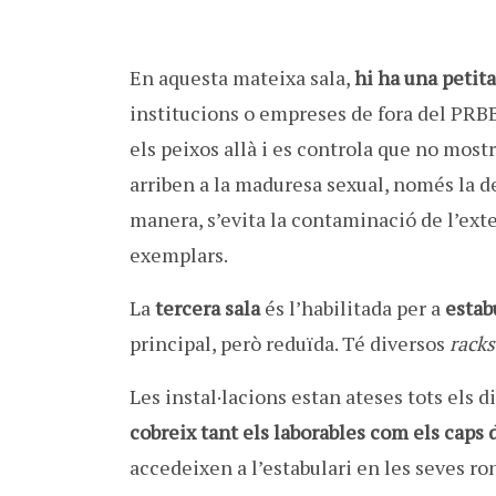
En aquesta mateixa sala,
hi ha una petit
institucions o empreses de fora del PRBB. 
els peixos allà i es controla que no most
arriben a la maduresa sexual, només la d
manera, s’evita la contaminació de l’exter
exemplars.
La
tercera sala
és l’habilitada per a
estab
principal, però reduïda. Té diversos
racks
Les instal·lacions estan ateses tots els d
cobreix tant els laborables com els caps 
accedeixen a l’estabulari en les seves ro