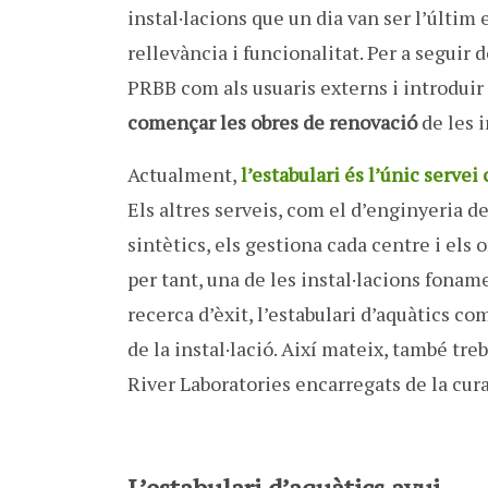
instal·lacions que un dia van ser l’últim
rellevància i funcionalitat. Per a seguir 
PRBB com als usuaris externs i introduir
començar les obres de renovació
de les 
Actualment,
l’estabulari és l’únic serve
Els altres serveis, com el d’enginyeria de
sintètics, els gestiona cada centre i els o
per tant, una de les instal·lacions fona
recerca d’èxit, l’estabulari d’aquàtics c
de la instal·lació. Així mateix, també tr
River Laboratories encarregats de la cur
L’estabulari d’aquàtics avui