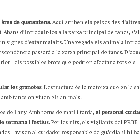
a àrea de quarantena
. Aquí arriben els peixos des d’altre
Abans d’introduir-los a la xarxa principal de tancs, s’al
rin signes d’estar malalts. Una vegada els animals intro
escendència passarà a la xarxa principal de tancs. D’aqu
ior i els possibles brots que podrien afectar a tots els
ular les granotes
. L’estructura és la mateixa que en la sa
amb tancs on viuen els animals.
ies de l’any. Amb torns de matí i tarda,
el personal cuida
de setmana i festius
. Per les nits, els vigilants del PRBB
ndes i avisen al cuidador responsable de guàrdia si hi ha