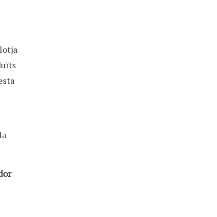
s
lotja
duïts
esta
la
dor