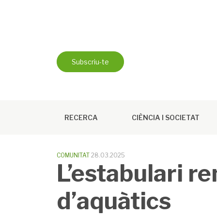
Skip
to
content
Subscriu-te
RECERCA
CIÈNCIA I SOCIETAT
COMUNITAT
28.03.2025
L’estabulari re
d’aquàtics