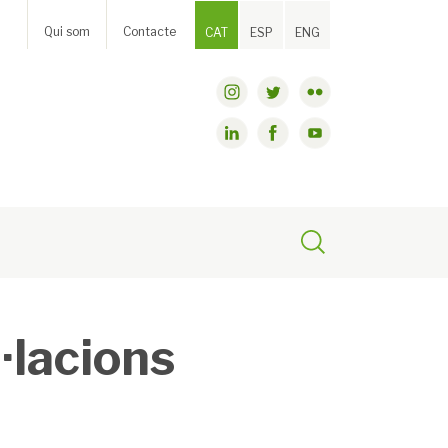
Qui som
Contacte
CAT
ESP
ENG
l·lacions