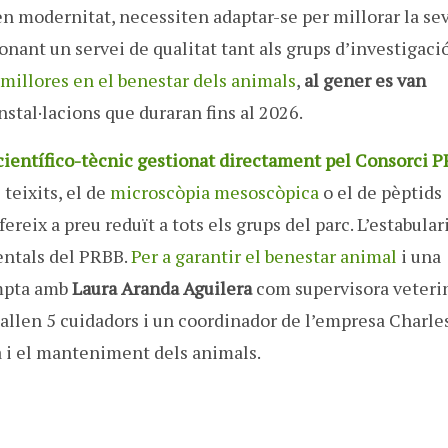
 en modernitat, necessiten adaptar-se per millorar la se
donant un servei de qualitat tant als grups d’investigaci
millores en el benestar dels animals
,
al gener es van
instal·lacions que duraran fins al 2026.
i científico-tècnic gestionat directament pel Consorci 
 teixits, el de
microscòpia mesoscòpica
o el de pèptids
fereix a preu reduït a tots els grups del parc. L’estabulari
mentals del PRBB.
Per a garantir el benestar animal
i una
ompta amb
Laura Aranda Aguilera
com supervisora veteri
eballen 5 cuidadors i un coordinador de l’empresa Charle
a i el manteniment dels animals.