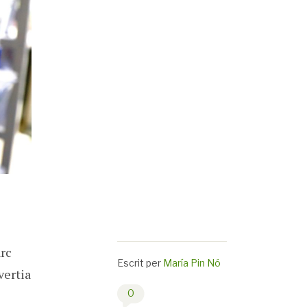
arc
Escrit per
María Pin Nó
vertia
0