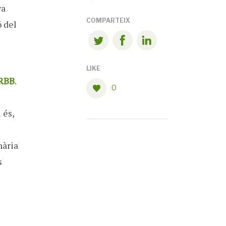
va
COMPARTEIX
ó del
LIKE
PRBB
.
0
 és,
nària
s