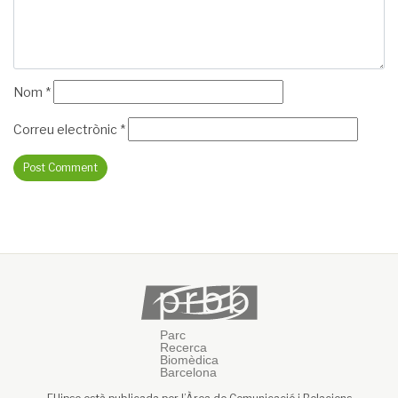
Nom
*
Correu electrònic
*