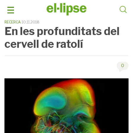
Skip
to
content
RECERCA
10.11.2018
En les profunditats del
cervell de ratolí
0