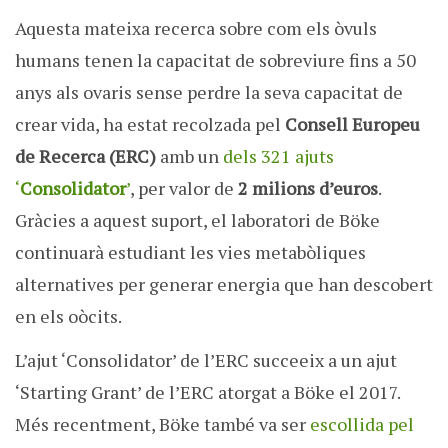
Aquesta mateixa recerca sobre com els òvuls
humans tenen la capacitat de sobreviure fins a 50
anys als ovaris sense perdre la seva capacitat de
crear vida, ha estat recolzada pel
Consell Europeu
de Recerca (ERC)
amb un
dels 321 ajuts
‘
Consolidator
’
, per valor de
2 milions d’euros
.
Gràcies a aquest suport, el laboratori de Böke
continuarà estudiant les vies metabòliques
alternatives per generar energia que han descobert
en els oòcits.
L’ajut ‘Consolidator’ de l’ERC succeeix a un ajut
‘Starting Grant’ de l’ERC atorgat a Böke el 2017.
Més recentment, Böke també va ser
escollida pel