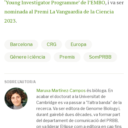
‘Young Investigator Programme’ de l’EMBO
, i va ser
nominada al Premi La Vanguardia de la Ciencia
2023
.
Barcelona
CRG
Europa
Gènere i ciència
Premis
SomPRBB
SOBRE L'AUTOR/A
Maruxa Martínez-Campos
és biòloga. En
acabar el doctorat a la Universitat de
Cambridge es va passar a "l'altra banda" de la
recerca. Va ser editora de Genome Biology i,
durant gairebé dues dècades, va formar part
del departament de comunicació del PRBB,
on va liderar El·lipse com a editora en cap fins