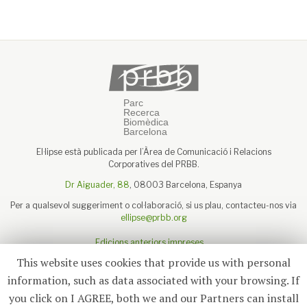
El·lipse està publicada per l’Àrea de Comunicació i Relacions
Corporatives del PRBB.
Dr Aiguader, 88
, 08003 Barcelona, Espanya
Per a qualsevol suggeriment o col·laboració, si us plau, contacteu-nos via
ellipse@prbb.org
Edicions anteriors impreses
Sobre el PRBB
This website uses cookies that provide us with personal
Avís legal
information, such as data associated with your browsing. If
you click on I AGREE, both we and our Partners can install