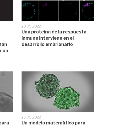
29.09.2022
Una proteína de la respuesta
inmune interviene en el
zan
desarrollo embrionario
r un
25.05.2022
para
Un modelo matemático para