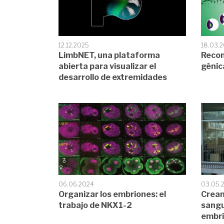
12.12.2025
18.03.
LimbNET, una plataforma
Recon
abierta para visualizar el
génic
desarrollo de extremidades
06.06.2024
03.05.
Organizar los embriones: el
Crean
trabajo de NKX1-2
sangu
embri