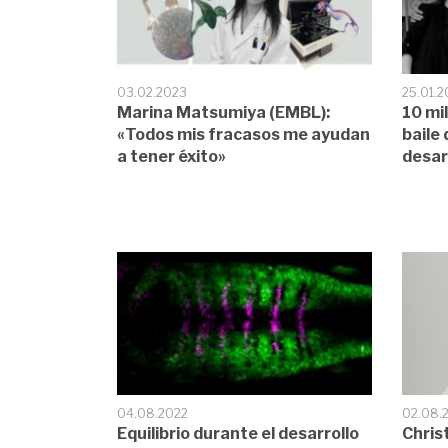
03.02.2023
25.01.
Marina Matsumiya (EMBL):
10 mi
«Todos mis fracasos me ayudan
baile 
a tener éxito»
desar
04.08.2022
02.08.
Equilibrio durante el desarrollo
Chris