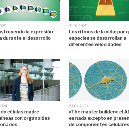
2025
31.01.2025
struyendo la expresión
Los ritmos de la vida: por 
a durante el desarrollo
especies se desarrollan a
diferentes velocidades
2024
23.04.2024
do células madre
«The master builder»: el 
íneas con organoides
es nada excepto en presen
onarios
de componentes celulare