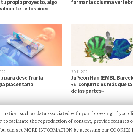
e tu propio proyecto, algo
formar la columna vertebr
ealmente te fascine»
022
30.11.2021
p para descifrar la
Ju Yeon Han (EMBL Barcel
gía placentaria
«El conjunto es más que l
de las partes»
ormation, such as data associated with your browsing. If you cl
 to facilitate the reproduction of content, provide features o
ite. You can get MORE INFORMATION by accessing our COOKIES