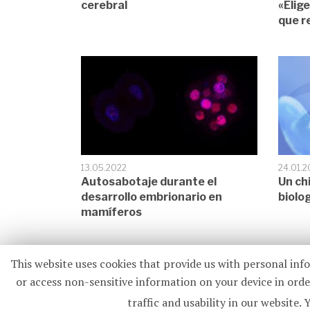
cerebral
«Elig
que r
13.05.2022
24.01.2
Autosabotaje durante el
Un chi
desarrollo embrionario en
biolo
mamíferos
This website uses cookies that provide us with personal inf
or access non-sensitive information on your device in order
traffic and usability in our webs