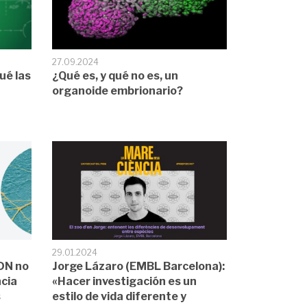
27.09.2024
qué las
¿Qué es, y qué no es, un
organoide embrionario?
29.01.2024
ADN no
Jorge Lázaro (EMBL Barcelona):
cia
«Hacer investigación es un
s
estilo de vida diferente y