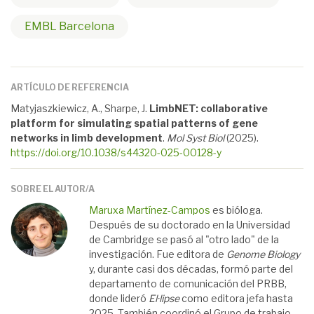
EMBL Barcelona
ARTÍCULO DE REFERENCIA
Matyjaszkiewicz, A., Sharpe, J.
LimbNET: collaborative
platform for simulating spatial patterns of gene
networks in limb development
.
Mol Syst Biol
(2025).
https://doi.org/10.1038/s44320-025-00128-y
SOBRE EL AUTOR/A
Maruxa Martínez-Campos
es bióloga.
Después de su doctorado en la Universidad
de Cambridge se pasó al "otro lado" de la
investigación. Fue editora de
Genome Biology
y, durante casi dos décadas, formó parte del
departamento de comunicación del PRBB,
donde lideró
El·lipse
como editora jefa hasta
2025. También coordinó el Grupo de trabajo