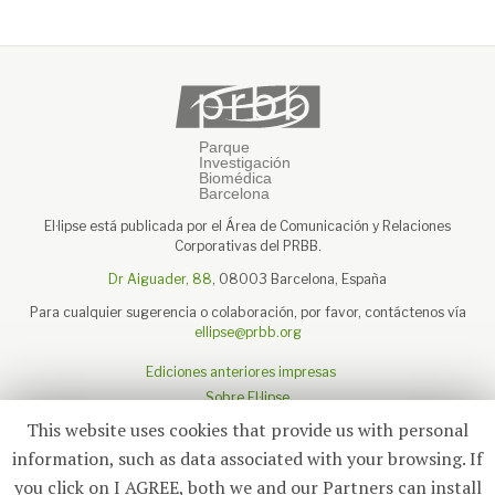
El·lipse está publicada por el Área de Comunicación y Relaciones
Corporativas del PRBB.
Dr Aiguader, 88
, 08003 Barcelona, España
Para cualquier sugerencia o colaboración, por favor, contáctenos vía
ellipse@prbb.org
Ediciones anteriores impresas
Sobre El·lipse
Sobre el PRBB
This website uses cookies that provide us with personal
Aviso legal
information, such as data associated with your browsing. If
you click on I AGREE, both we and our Partners can install