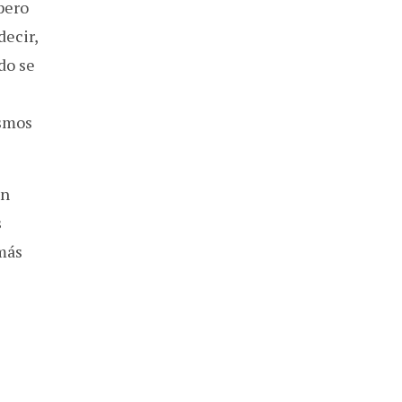
pero
decir,
do se
ismos
on
s
 más