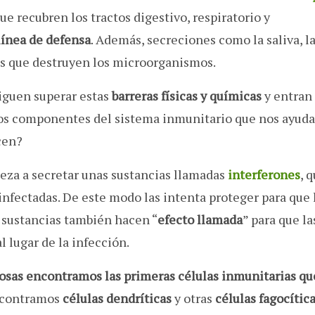
ue recubren los tractos digestivo, respiratorio y
línea de defensa
. Además, secreciones como la saliva, l
as que destruyen los microorganismos.
iguen superar estas
barreras físicas y químicas
y entran 
ros componentes del sistema inmunitario que nos ayuda
cen?
ieza a secretar unas sustancias llamadas
interferones
, 
infectadas. De este modo las intenta proteger para que 
s sustancias también hacen “
efecto llamada
” para que la
 lugar de la infección.
ucosas encontramos las primeras células inmunitarias qu
encontramos
células dendríticas
y otras
células fagocític