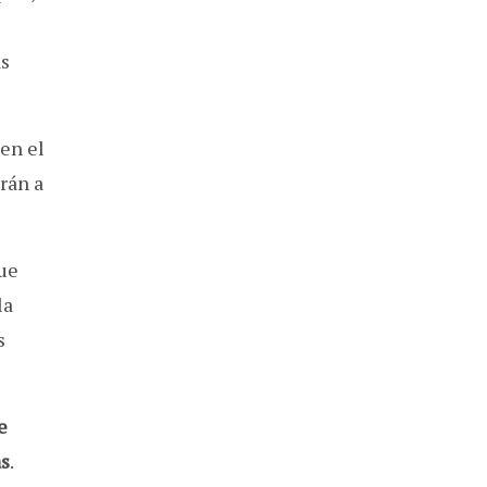
as
en el
rán a
que
la
s
e
as
.