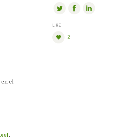
LIKE
2
 en el
piel
,