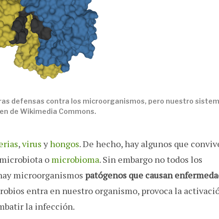
ras defensas contra los microorganismos, pero nuestro siste
agen de Wikimedia Commons.
erias
,
virus
y
hongos
. De hecho, hay algunos que convi
 microbiota o
microbioma
. Sin embargo no todos los
 hay microorganismos
patógenos
que causan enfermeda
robios entra en nuestro organismo, provoca la activaci
batir la infección.