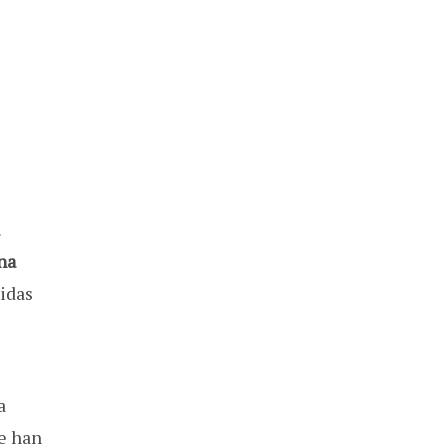
na
idas
a
ue han