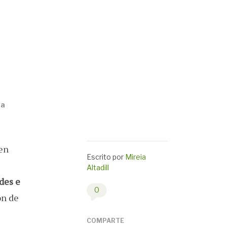
ma
ven
Escrito por
Mireia
Altadill
des e
0
ón de
COMPARTE