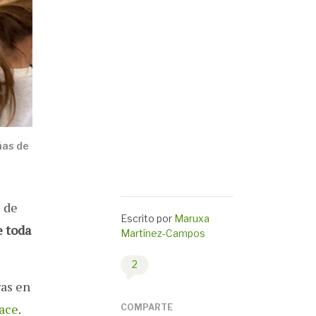
ñas de
 de
Escrito por
Maruxa
e toda
Martínez-Campos
2
ras en
hace
.
COMPARTE