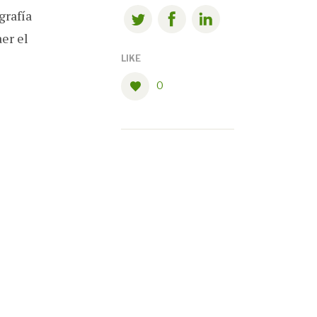
grafía
er el
LIKE
0