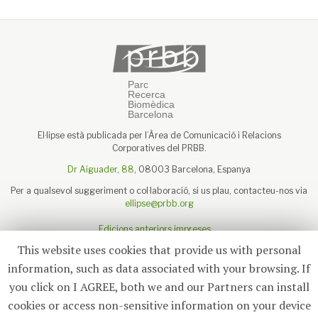
El·lipse està publicada per l’Àrea de Comunicació i Relacions
Corporatives del PRBB.
Dr Aiguader, 88
, 08003 Barcelona, Espanya
Per a qualsevol suggeriment o col·laboració, si us plau, contacteu-nos via
ellipse@prbb.org
Edicions anteriors impreses
Sobre el PRBB
This website uses cookies that provide us with personal
Avís legal
information, such as data associated with your browsing. If
you click on I AGREE, both we and our Partners can install
cookies or access non-sensitive information on your device