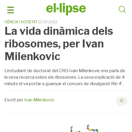
Skip
to
content
CIÈNCIA I SOCIETAT
12.09.2022
La vida dinàmica dels
ribosomes, per Ivan
Milenkovic
L’estudiant de doctorat del CRG Ivan Milenkovic ens parla de
la seva recerca sobre els ribosomes. La seva explicació de 4
minuts el va portar a guanyar el concurs de divulgació Rin 4′.
Escrit per
Ivan Milenkovic
0