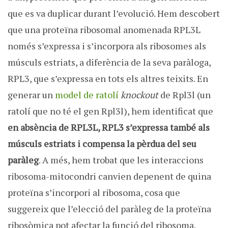
que es va duplicar durant l’evolució. Hem descobert
que una proteïna ribosomal anomenada RPL3L
només s’expressa i s’incorpora als ribosomes als
músculs estriats, a diferència de la seva paràloga,
RPL3, que s’expressa en tots els altres teixits. En
generar un
model de ratolí
knockout
de Rpl3l (un
ratolí que no té el gen Rpl3l), hem identificat que
en absència de RPL3L, RPL3 s’expressa també als
músculs estriats i compensa la pèrdua del seu
paràleg
. A més, hem trobat que les interaccions
ribosoma-mitocondri canvien depenent de quina
proteïna s’incorpori al ribosoma, cosa que
suggereix que l’elecció del paràleg de la proteïna
ribosòmica pot afectar la funció del ribosoma.