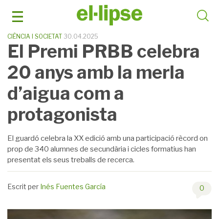
Skip
to
content
CIÈNCIA I SOCIETAT
30.04.2025
El Premi PRBB celebra
20 anys amb la merla
d’aigua com a
protagonista
El guardó celebra la XX edició amb una participació rècord on
prop de 340 alumnes de secundària i cicles formatius han
presentat els seus treballs de recerca.
Escrit per
Inés Fuentes García
0