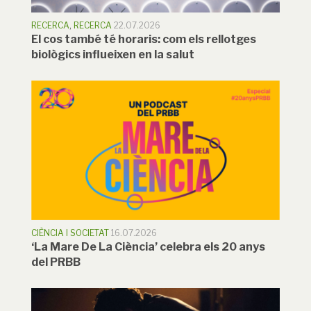
RECERCA
,
RECERCA
22.07.2026
El cos també té horaris: com els rellotges
biològics influeixen en la salut
CIÈNCIA I SOCIETAT
16.07.2026
‘La Mare De La Ciència’ celebra els 20 anys
del PRBB