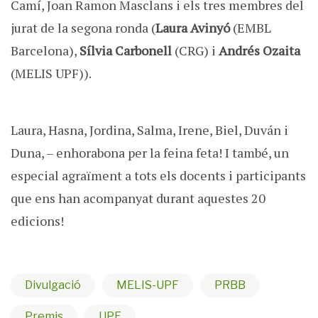
Camí, Joan Ramon Masclans i els tres membres del
jurat de la segona ronda (
Laura Avinyó
(EMBL
Barcelona),
Sílvia Carbonell
(CRG) i
Andrés Ozaita
(MELIS UPF)).
Laura, Hasna, Jordina, Salma, Irene, Biel, Duván i
Duna, – enhorabona per la feina feta! I també, un
especial agraïment a tots els docents i participants
que ens han acompanyat durant aquestes 20
edicions!
Divulgació
MELIS-UPF
PRBB
Premis
UPF