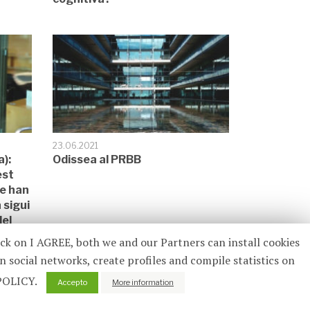
23.06.2021
a):
Odissea al PRBB
est
ue han
 sigui
el
ick on I AGREE, both we and our Partners can install cookies
n social networks, create profiles and compile statistics on
 POLICY.
Accepto
More information