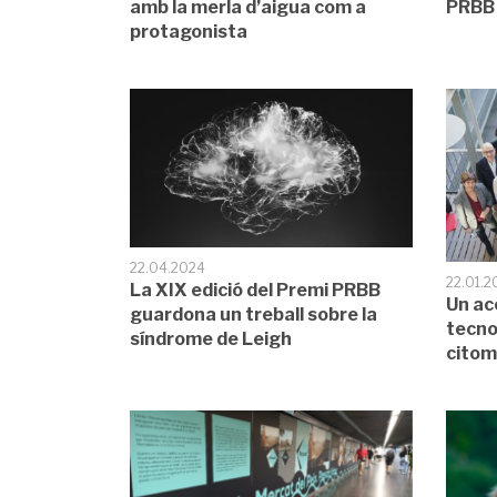
amb la merla d’aigua com a
PRBB
protagonista
22.04.2024
22.01.2
La XIX edició del Premi PRBB
Un ac
guardona un treball sobre la
tecno
síndrome de Leigh
citom