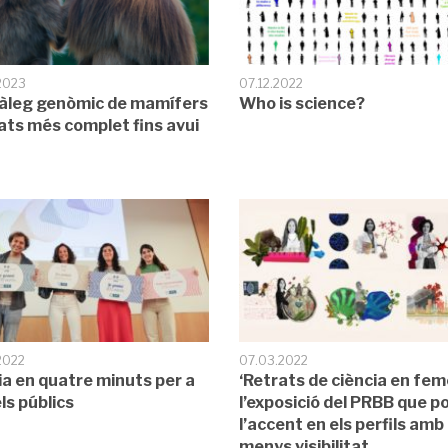
2023
07.12.2022
tàleg genòmic de mamífers
Who is science?
mats més complet fins avui
a
2022
07.03.2022
ia en quatre minuts per a
‘Retrats de ciència en feme
ls públics
l’exposició del PRBB que p
l’accent en els perfils amb
menys visibilitat