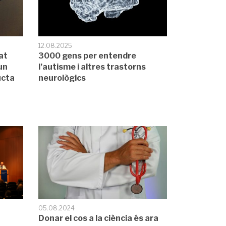
12.08.2025
at
3000 gens per entendre
un
l’autisme i altres trastorns
ucta
neurològics
05.08.2024
Donar el cos a la ciència és ara