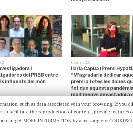
021
05.07.2021
nvestigadors i
Ilaria Capua (Premi Hypati
tigadores del PRBB entre
“M’agradaria dedicar aqu
és influents del món
premi a totes les dones q
fet que aquesta pandèmia
molt menys devastadora d
que podria haver estat”
ormation, such as data associated with your browsing. If you cl
 to facilitate the reproduction of content, provide features o
te. You can get MORE INFORMATION by accessing our COOKIES