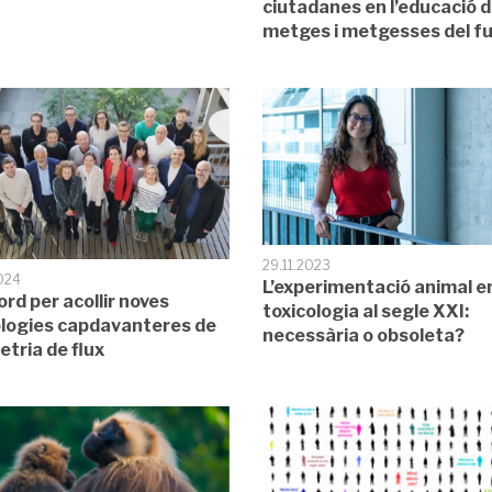
ciutadanes en l’educació d
metges i metgesses del f
29.11.2023
024
L’experimentació animal e
ord per acollir noves
toxicologia al segle XXI:
logies capdavanteres de
necessària o obsoleta?
etria de flux