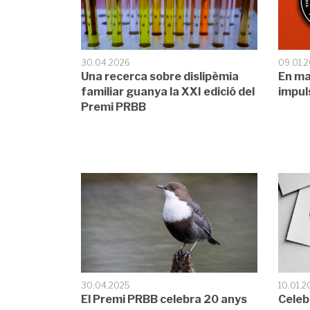
30.04.2026
09.01.
Una recerca sobre dislipèmia
En ma
familiar guanya la XXI edició del
impuls
Premi PRBB
30.04.2025
10.01.2
El Premi PRBB celebra 20 anys
Celeb