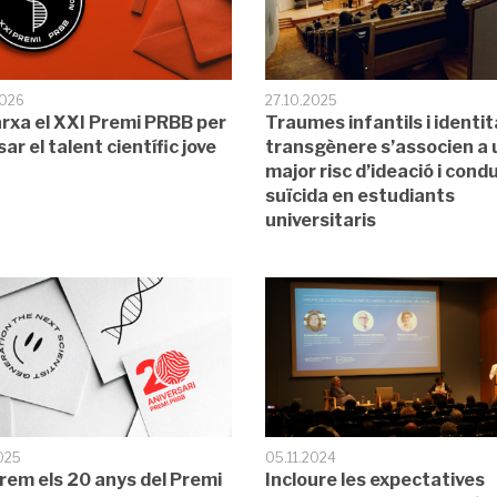
2026
27.10.2025
rxa el XXI Premi PRBB per
Traumes infantils i identit
ar el talent científic jove
transgènere s’associen a 
major risc d’ideació i cond
suïcida en estudiants
universitaris
025
05.11.2024
rem els 20 anys del Premi
Incloure les expectatives