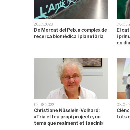
26.10.2023
08.06.
De Mercat del Peix a complex de
El ca
recerca biomèdica i planetària
i pri
en di
02.08.2022
08.06.
Christiane Nüsslein-Volhard:
Ciènc
«Tria el teu propi projecte, un
tots e
tema que realment et fascini»