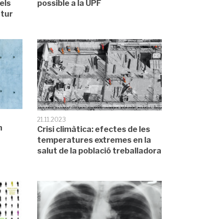
els
possible a la UPF
utur
21.11.2023
n
Crisi climàtica: efectes de les
temperatures extremes en la
salut de la població treballadora