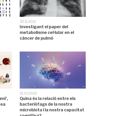
30.11.2022
Investigant el paper del
metabolisme cel·lular en el
càncer de pulmó
01.03.2022
ní’,
Quina és la relació entre els
osa
bacteriòfags de la nostra
microbiota i la nostra capacitat
cognitiva?