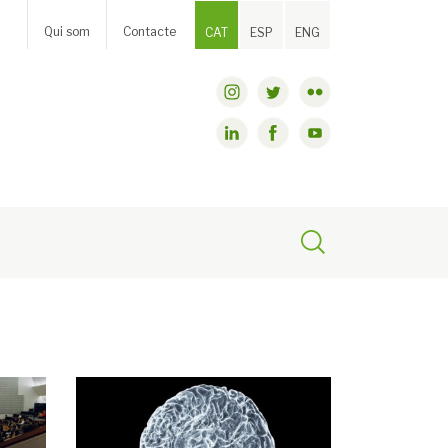
Qui som
Contacte
CAT
ESP
ENG