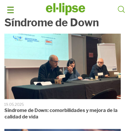
Saltar
al
contenido
Síndrome de Down
19.05.2025
Síndrome de Down: comorbilidades y mejora de la
calidad de vida