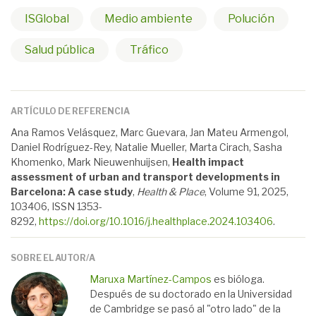
ISGlobal
Medio ambiente
Polución
Salud pública
Tráfico
ARTÍCULO DE REFERENCIA
Ana Ramos Velásquez, Marc Guevara, Jan Mateu Armengol,
Daniel Rodríguez-Rey, Natalie Mueller, Marta Cirach, Sasha
Khomenko, Mark Nieuwenhuijsen,
Health impact
assessment of urban and transport developments in
Barcelona: A case study
,
Health & Place
, Volume 91, 2025,
103406, ISSN 1353-
8292,
https://doi.org/10.1016/j.healthplace.2024.103406
.
SOBRE EL AUTOR/A
Maruxa Martínez-Campos
es bióloga.
Después de su doctorado en la Universidad
de Cambridge se pasó al "otro lado" de la