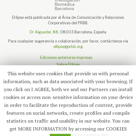
El·lipse está publicada por el Área de Comunicación y Relaciones
Corporativas del PRBB.
Dr Aiguader, 88
, 08003 Barcelona, España
Para cualquier sugerencia o colaboración, por favor, contáctenos vía
ellipse@prbb.org
Ediciones anteriores impresas
Sobre El·lipse
Sobre el PRBB
This website uses cookies that provide us with personal
Aviso legal
information, such as data associated with your browsing. If
you click on I AGREE, both we and our Partners can install
cookies or access non-sensitive information on your device
in order to facilitate the reproduction of content, provide
Suscríbete
features on social networks, create profiles and compile
statistics on traffic and usability in our website. You can
© 2026
El·lipse
, PRBB
get MORE INFORMATION by accessing our COOKIES