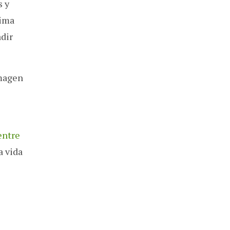
s y
cima
dir
imagen
entre
a vida