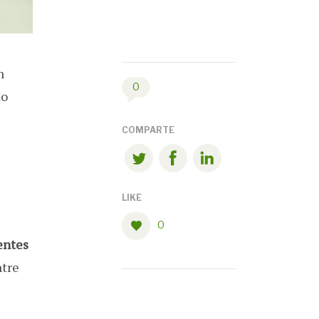
n
0
do
COMPARTE
LIKE
0
entes
ntre