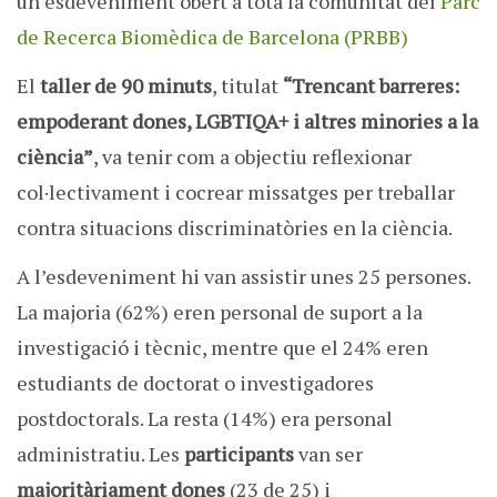
un esdeveniment obert a tota la comunitat del
Parc
de Recerca Biomèdica de Barcelona (PRBB)
El
taller de 90 minuts
, titulat
“Trencant barreres:
empoderant dones, LGBTIQA+ i altres
minories
a la
ciència”
, va tenir com a objectiu reflexionar
col·lectivament i cocrear missatges per treballar
contra situacions discriminatòries en la ciència.
A l’esdeveniment hi van assistir unes 25 persones.
La majoria (62%) eren personal de suport a la
investigació i tècnic, mentre que el 24% eren
estudiants de doctorat o investigadores
postdoctorals. La resta (14%) era personal
administratiu. Les
participants
van ser
majoritàriament dones
(23 de 25) i