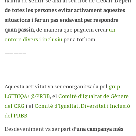
hauria de sentir-se així al seu lloc de treball.
Depèn
de totes les persones evitar activament aquestes
situacions i fer un pas endavant per respondre
quan passin
, de manera que puguem crear
un
entorn divers i inclusiu
per a tothom.
————–
Aquesta activitat va ser coorganitzada pel
grup
LGTBIQA+@PRBB
, el
Comitè d’Igualtat de Gènere
del CRG
i el
Comitè d’Igualtat, Diversitat i Inclusió
del PRBB.
L’esdeveniment va ser part d’
una campanya més