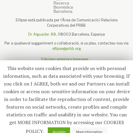
El·lipse està publicada per l’Àrea de Comunicació i Relacions
Corporatives del PRBB.
Dr Aiguader, 88
, 08003 Barcelona, Espanya
Per a qualsevol suggeriment o col·laboració, si us plau, contacteu-nos via
ellipse@prbb.org
Edicions anteriors impreses
Sobre el PRBB
This website uses cookies that provide us with personal
Avís legal
information, such as data associated with your browsing. If
you click on I AGREE, both we and our Partners can install
cookies or access non-sensitive information on your device
in order to facilitate the reproduction of content, provide
Subscriu-te
features on social networks, create profiles and compile
statistics on traffic and usability in our website. You can
© 2026
El·lipse
, PRBB
get MORE INFORMATION by accessing our COOKIES
POLICY.
0
Accepto
More information