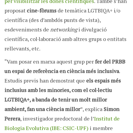
per visibilitzar les dones científiques
. També s’han
proposat
cine-fòrums
de temàtica LGTBIQA+ i/o
científica (des d’ambdós punts de vista),
esdeveniments de
networking
i divulgació
científica, col·laboració amb altres grups o entitats
rellevants, etc.
“Vam posar en marxa aquest grup per
fer del PRBB
un espai de referència en ciència més inclusiva
.
Estudis previs han demostrat que
els espais més
inclusius amb les minories, com el col·lectiu
LGTBIQA+, a banda de tenir un molt millor
ambient, fan una ciència millor
”, explica
Simon
Perera
, investigador predoctoral de l’
Institut de
Biologia Evolutiva (IBE: CSIC-UPF)
i membre