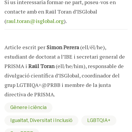
Si us interessaria formar-ne part, poseu-vos en
contacte amb en Raül Toran d’ISGlobal
(
raul.toran@isglobal.org
).
Article escrit per
Simon Perera
(ell/él/he),
estudiant de doctorat a l’IBE i secretari general de
PRISMA i
Raül Toran
(ell/he/him), responsable de
divulgació científica d’ISGlobal, coordinador del
grup LGTBIQA+@PRBB i membre de la junta
directiva de PRISMA.
Gènere i ciència
Igualtat, Diversitat i Inclusió
LGBTQIA+