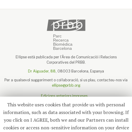
El·lipse està publicada per l’Àrea de Comunicació i Relacions
Corporatives del PRBB.
Dr Aiguader, 88
, 08003 Barcelona, Espanya
Per a qualsevol suggeriment o col·laboració, si us plau, contacteu-nos via
ellipse@prbb.org
Edicions anteriors impreses
Sobre el PRBB
This website uses cookies that provide us with personal
Avís legal
information, such as data associated with your browsing. If
you click on I AGREE, both we and our Partners can install
cookies or access non-sensitive information on your device