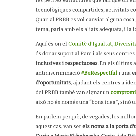
tecnològiques compartides, activitats co
Quan al PRBB es vol canviar alguna cosa,
tema, parla amb els aliats adequats, i la
Aquí és on el
Comitè d’Igualtat, Diversita
és donar suport al Parc i als seus centre
inclusives i respectuoses
. En els últims
antidiscriminació
#BeRespectful
i una
e
d’oportunitats
, ajudant els centres a ide
del PRBB també van signar un
compromís 
això no és només una “bona idea”, sinó un
En parlem perquè, de vegades, les millo
aquest cas, van ser
els noms a la porta d’
Curie a Maria Skłodowska-Curie, i de Rit