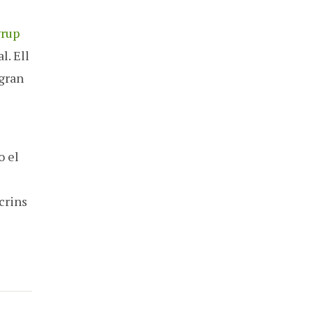
grup
l. Ell
 gran
o el
ocrins