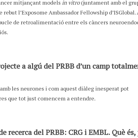
àncer mitjançant models
in vitro
(juntament amb el gru
he rebut l’Exposome Ambassador Fellowship d’ISGlobal. 
bucle de retroalimentació entre els càncers neuroendo
iós.
projecte a algú del PRBB d’un camp totalme
amb les neurones i com aquest diàleg inesperat pot
res que tot just comencem a entendre.
 de recerca del PRBB: CRG i EMBL. Què és, 