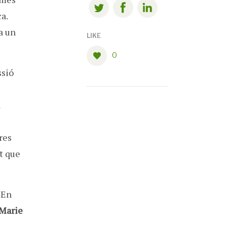
a.
a un
LIKE
0
ssió
a
res
nt que
 En
Marie