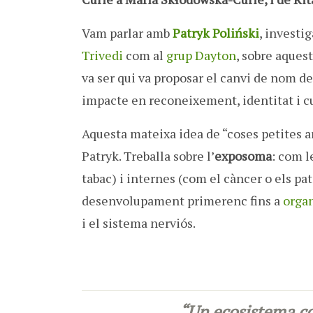
Vam parlar amb
Patryk Poliński
, investig
Trivedi
com al
grup Dayton
, sobre aquest
va ser qui va proposar el canvi de nom de
impacte en reconeixement, identitat i cu
Aquesta mateixa idea de “coses petites a
Patryk. Treballa sobre l’
exposoma
: com l
tabac) i internes (com el càncer o els p
desenvolupament primerenc fins a
orga
i el sistema nerviós.
“Un ecosistema com