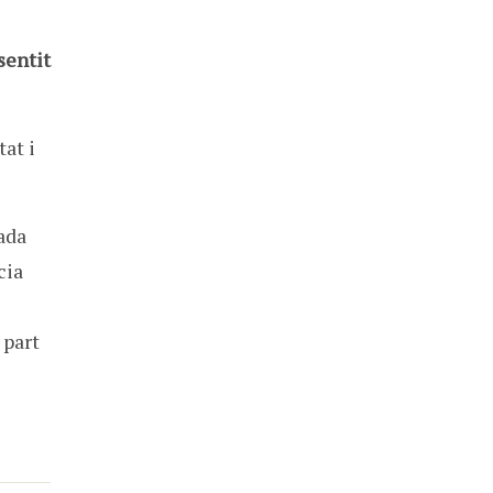
sentit
at i
ada
cia
 part