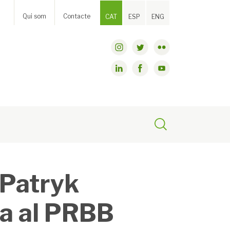
Qui som
Contacte
CAT
ESP
ENG
 Patryk
ra al PRBB