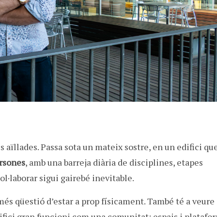
 aïllades. Passa sota un mateix sostre, en un edifici qu
ersones
, amb una barreja diària de disciplines, etapes
ol·laborar sigui gairebé inevitable.
més qüestió d’estar a prop físicament. També té a veur
difici gran funcioni com una comunitat: espais i platafo