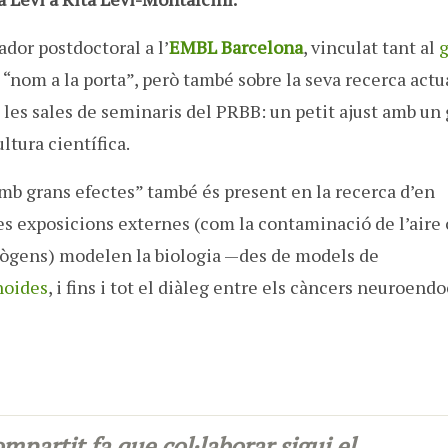
ador postdoctoral a l’
EMBL Barcelona
, vinculat tant al
 “nom a la porta”, però també sobre la seva recerca actua
 les sales de seminaris del PRBB: un petit ajust amb un
ltura científica.
mb grans efectes” també és present en la recerca d’en
es exposicions externes (com la contaminació de l’aire 
atògens) modelen la biologia —des de models de
noides
, i fins i tot el diàleg entre els càncers neuroend
partit fa que col·laborar sigui el