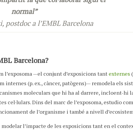
normal”
ki, postdoc a l’EMBL Barcelona
EMBL Barcelona?
om l’exposoma —el conjunt d’exposicions tant
externes
(
om internes (p. ex., càncer, patògens)— remodela els si
ecanismes moleculars que hi ha al darrere, incloent-hi l
tes cel·lulars. Dins del marc de l’exposoma, estudio co
uncionament de l’organisme i també a nivell d’ecosiste
modelar l’impacte de les exposicions tant en el contex