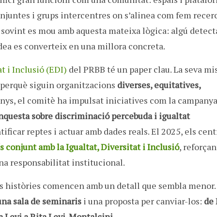
njuntes i grups intercentres on s’alinea com fem recerc
 sovint es mou amb aquesta mateixa lògica: algú detect
 idea es converteix en una millora concreta.
t i Inclusió (EDI)
del PRBB té un paper clau. La seva mi
s perquè siguin organitzacions
diverses, equitatives,
 anys, el comitè ha impulsat iniciatives com la campany
nquesta sobre discriminació percebuda i igualtat
ntificar reptes i actuar amb dades reals. El 2025, els cent
conjunt amb la Igualtat, Diversitat i Inclusió
, reforça
a responsabilitat institucional.
rs històries comencen amb un detall que sembla menor.
una sala de seminaris
i una proposta per canviar-los:
de 
a Levi a Rita Levi-Montalcini.