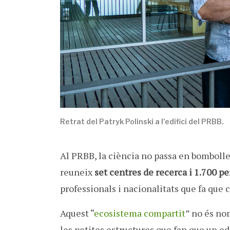
Retrat del Patryk Polinski a l'edifici del PRBB.
Al PRBB, la ciència no passa en bombolles
reuneix
set centres de recerca i 1.700 p
professionals i nacionalitats que fa que c
Aquest “
ecosistema compartit
” no és no
les petites estructures que fan que un e