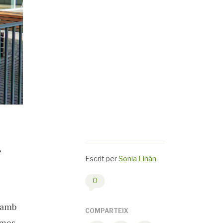
e
Escrit per
Sonia Liñán
0
e amb
COMPARTEIX
rmes