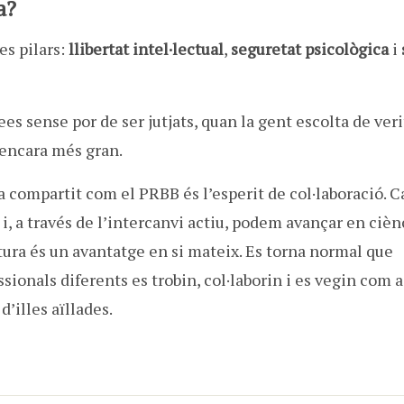
a?
es pilars:
llibertat intel·lectual
,
seguretat psicològica
i
 sense por de ser jutjats, quan la gent escolta de verit
 encara més gran.
 compartit com el PRBB és l’esperit de col·laboració. C
i, a través de l’intercanvi actiu, podem avançar en cièn
tura és un avantatge en si mateix. Es torna normal que
sionals diferents es trobin, col·laborin i es vegin com a
’illes aïllades.