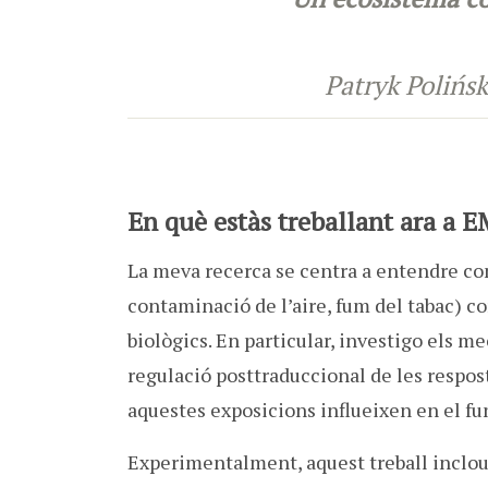
Patryk Polińs
En què estàs treballant ara a 
La meva recerca se centra a entendre c
contaminació de l’aire, fum del tabac) c
biològics. En particular, investigo els m
regulació posttraduccional de les respos
aquestes exposicions influeixen en el f
Experimentalment, aquest treball inclou 