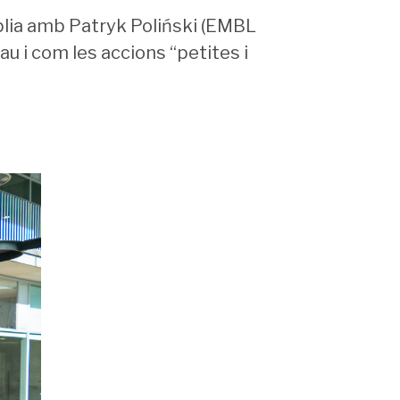
plia amb Patryk Poliński (EMBL
au i com les accions “petites i