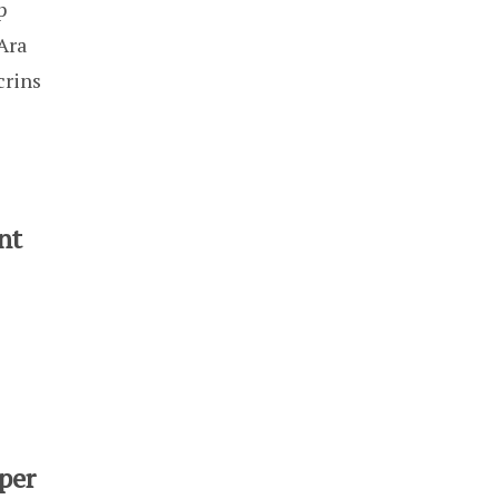
p
Ara
crins
nt
per