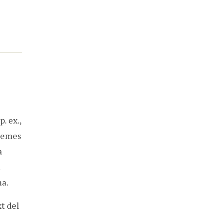
p. ex.,
stemes
a
m
ma.
t del