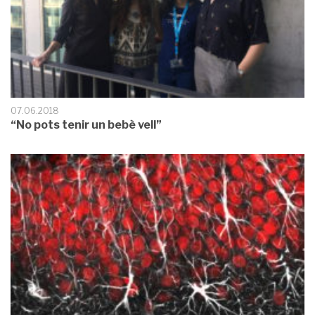
07.06.2018
“No pots tenir un bebè vell”