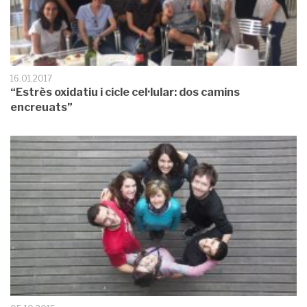
16.01.2017
“Estrès oxidatiu i cicle cel·lular: dos camins
encreuats”