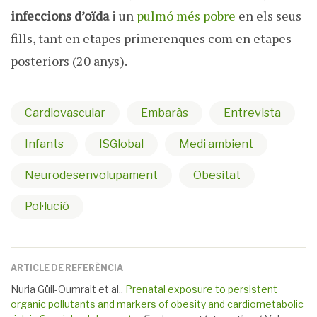
infeccions d’oïda
i un
pulmó més pobre
en els seus
fills, tant en etapes primerenques com en etapes
posteriors (20 anys).
Cardiovascular
Embaràs
Entrevista
Infants
ISGlobal
Medi ambient
Neurodesenvolupament
Obesitat
Pol·lució
ARTICLE DE REFERÈNCIA
Nuria Güil-Oumrait et al.,
Prenatal exposure to persistent
organic pollutants and markers of obesity and cardiometabolic