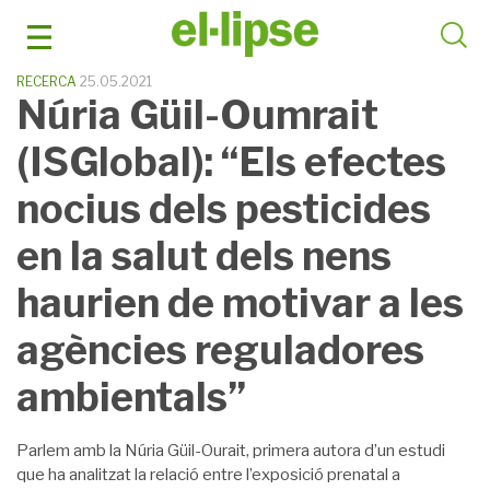
Skip
to
content
RECERCA
25.05.2021
Núria Güil-Oumrait
(ISGlobal): “Els efectes
nocius dels pesticides
en la salut dels nens
haurien de motivar a les
agències reguladores
ambientals”
Parlem amb la Núria Güil-Ourait, primera autora d’un estudi
que ha analitzat la relació entre l’exposició prenatal a