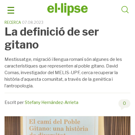
Skip
to
content
RECERCA
07.08.2023
La definició de ser
gitano
Mestissatge, migració i llengua romaní són algunes de les
característiques que representen al poble gitano. David
Comas, investigador del MELIS-UPF, cerca recuperar la
història d’aquesta comunitat, a través de la genètica i
l’antropologia.
Escrit per
Stefany Hernández-Arrieta
0