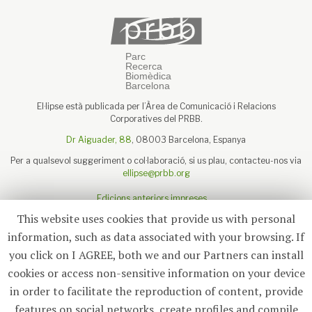
El·lipse està publicada per l’Àrea de Comunicació i Relacions
Corporatives del PRBB.
Dr Aiguader, 88
, 08003 Barcelona, Espanya
Per a qualsevol suggeriment o col·laboració, si us plau, contacteu-nos via
ellipse@prbb.org
Edicions anteriors impreses
Sobre el PRBB
This website uses cookies that provide us with personal
Avís legal
information, such as data associated with your browsing. If
you click on I AGREE, both we and our Partners can install
cookies or access non-sensitive information on your device
in order to facilitate the reproduction of content, provide
Subscriu-te
features on social networks, create profiles and compile