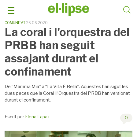
Skip
to
content
COMUNITAT
26.06.2020
La coral i l’orquestra del
PRBB han seguit
assajant durant el
confinament
De “Mamma Mia” a “La Vita È Bella”. Aquestes han sigut les
dues peces que la Coral i l’Orquestra del PRBB han versionat
durant el confinament.
Escrit per
Elena Lapaz
0