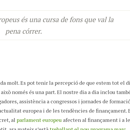
ropeus és una cursa de fons que val la
pena córrer.
a molt. Es pot tenir la percepció de que estem tot el d
això només és una part. El nostre dia a dia inclou tamb
gadores, assistència a congressos i jornades de formació
’actualitat europea i de les tendències de finançament. 
cret, al
parlament europeu
afecten al finançament i a l
it, ara mateix s’està
treballant el nou programa marc