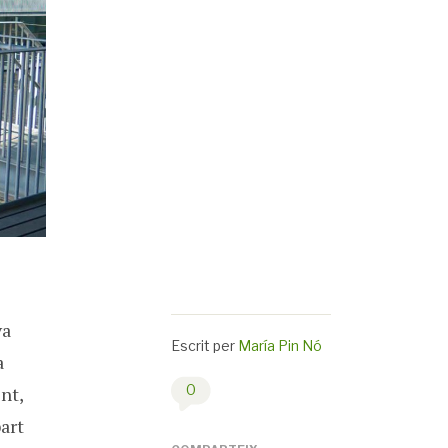
va
Escrit per
María Pin Nó
a
0
nt,
part