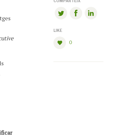
COMPARTEIX
atges
LIKE
cutive
0
ls
a
ficar