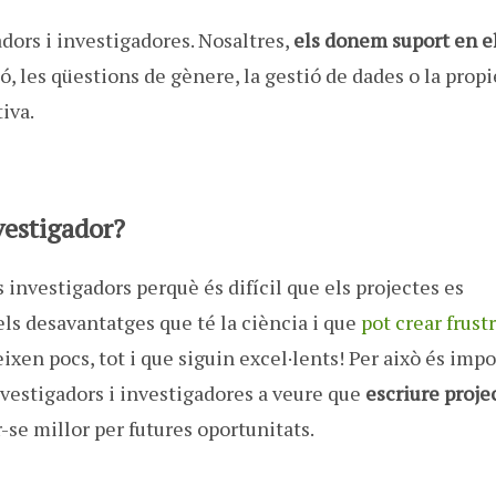
adors i investigadores. Nosaltres,
els donem suport en e
 les qüestions de gènere, la gestió de dades o la propi
tiva.
vestigador?
 investigadors perquè és difícil que els projectes es
els desavantatges que té la ciència i que
pot crear frust
xen pocs, tot i que siguin excel·lents! Per això és imp
vestigadors i investigadores a veure que
escriure proje
r-se millor per futures oportunitats.