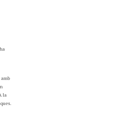
 ha
d amb
on
A la
iques.