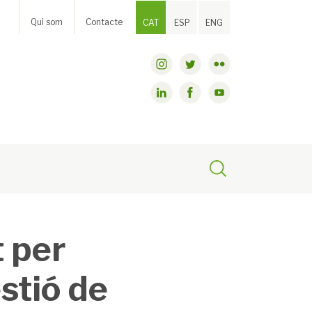
Qui som
Contacte
CAT
ESP
ENG
t per
estió de