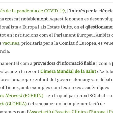
rés de la pandèmia de COVID-19
,
l’interès per la ciència
 ha crescut notablement
. Aquest fenomen es desenvolu
onalista a Europa i als Estats Units, on
el qüestioname
 i tot en institucions com el Parlament Europeu. Àmbits 
es
vacunes
, prioritaris per a la Comissió Europea, es veu
ncia.
onamental com a
proveïdors d’informació fiable
i com a
destacar en la recent
Cimera Mundial de la Salut
d’octub
dores i una representant del govern alemany van debatr
 polítiques, amb exemples com les xarxes acadèmiques
tes Network
(EGHRIN)
– en la qual participa ISGlobal – o
rch
(GLOHRA)
i el seu paper en la implementació de
rogrames com l’
Associació d’Assaigs Clínics d’Europa i P