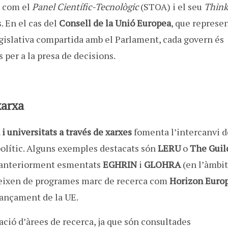
is com el
Panel Científic-Tecnològic
(STOA) i el seu
Think
s. En el cas del
Consell de la Unió Europea
, que represe
egislativa compartida amb el Parlament, cada govern és
 per a la presa de decisions.
xarxa
i universitats a través de xarxes
fomenta l’intercanvi d
olític. Alguns exemples destacats són
LERU
o
The Guil
ls anteriorment esmentats
EGHRIN
i
GLOHRA
(en l’àmbit
 neixen de programes marc de recerca com
Horizon Euro
nançament de la UE.
ació d’àrees de recerca, ja que són consultades