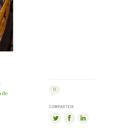
e
0
a de
COMPARTEIX