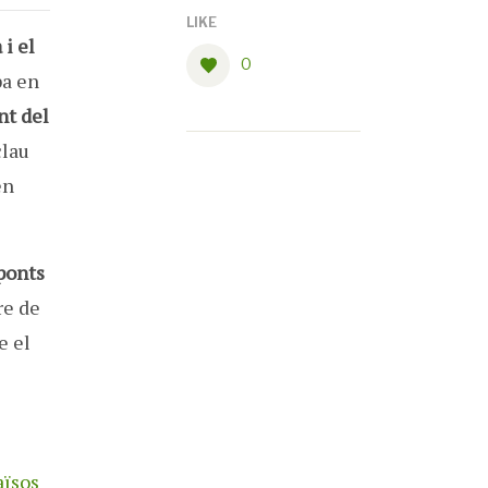
LIKE
 i el
0
pa en
nt del
clau
en
ponts
re de
e el
aïsos