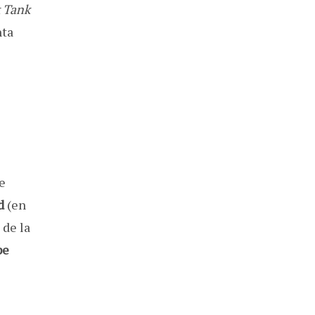
 Tank
nta
e
d
(en
 de la
pe