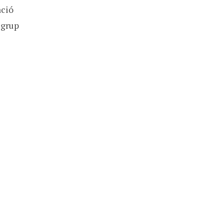
ació
 grup