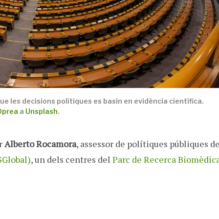
 les decisions polítiques es basin en evidència científica.
Oprea
a
Unsplash
.
er
Alberto Rocamora
, assessor de polítiques públiques d
SGlobal)
, un dels centres del
Parc de Recerca Biomèdic