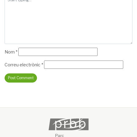
Nom
*
Correu electrònic
*