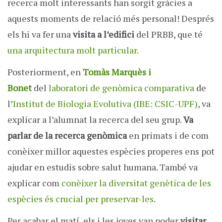
recerca molt interessants han sorgit gràcies a
aquests moments de relació més personal! Després
els hi va fer una
visita a l’edifici
del PRBB, que té
una arquitectura molt particular.
Posteriorment, en
Tomàs Marquès i
Bonet
del
laboratori de genòmica comparativa
de
l’
Institut de Biologia Evolutiva (IBE: CSIC-UPF)
, va
explicar a l’alumnat la recerca del seu grup.
Va
parlar de la recerca genòmica
en primats i de com
conèixer millor aquestes espècies properes ens pot
ajudar en estudis sobre salut humana. També va
explicar com
conèixer la diversitat genètica de les
espècies és crucial per preservar-les
.
Per acabar el matí, els i les joves van poder
visitar