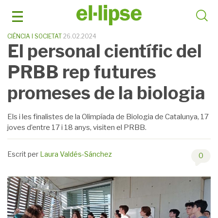
Skip
to
content
CIÈNCIA I SOCIETAT
26.02.2024
El personal científic del
PRBB rep futures
promeses de la biologia
Els i les finalistes de la Olimpíada de Biologia de Catalunya, 17
joves d’entre 17 i 18 anys, visiten el PRBB.
Escrit per
Laura Valdés-Sánchez
0