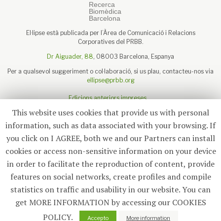
El·lipse està publicada per l’Àrea de Comunicació i Relacions
Corporatives del PRBB.
Dr Aiguader, 88
, 08003 Barcelona, Espanya
Per a qualsevol suggeriment o col·laboració, si us plau, contacteu-nos via
ellipse@prbb.org
Edicions anteriors impreses
Sobre el PRBB
This website uses cookies that provide us with personal
Avís legal
information, such as data associated with your browsing. If
you click on I AGREE, both we and our Partners can install
cookies or access non-sensitive information on your device
in order to facilitate the reproduction of content, provide
Subscriu-te
features on social networks, create profiles and compile
statistics on traffic and usability in our website. You can
© 2026
El·lipse
, PRBB
get MORE INFORMATION by accessing our COOKIES
POLICY.
0
Accepto
More information