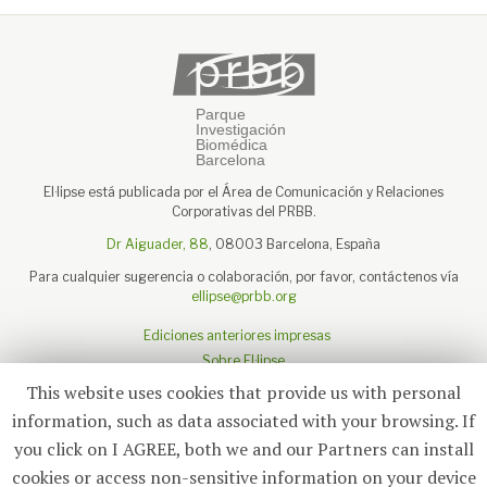
El·lipse está publicada por el Área de Comunicación y Relaciones
Corporativas del PRBB.
Dr Aiguader, 88
, 08003 Barcelona, España
Para cualquier sugerencia o colaboración, por favor, contáctenos vía
ellipse@prbb.org
Ediciones anteriores impresas
Sobre El·lipse
Sobre el PRBB
This website uses cookies that provide us with personal
Aviso legal
information, such as data associated with your browsing. If
you click on I AGREE, both we and our Partners can install
cookies or access non-sensitive information on your device