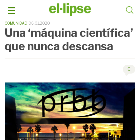
Saltar
al
contenido
COMUNIDAD
06.01.2020
Una ‘máquina científica’
que nunca descansa
0