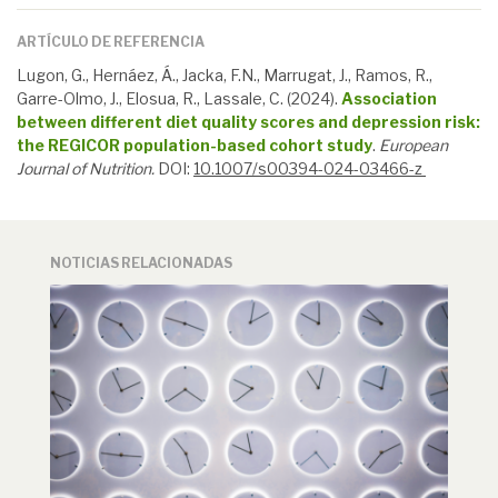
ARTÍCULO DE REFERENCIA
Lugon
, G.,
Hernáez
, Á., Jacka, F.N., Marrugat, J., Ramos, R.,
Garre-Olmo, J., Elosua, R., Lassale, C. (2024).
Association
between different diet quality scores and depression risk:
the REGICOR population-based cohort study
.
European
Journal of
Nutrition.
DOI
:
10.1007/s00394-024-03466-z
NOTICIAS RELACIONADAS