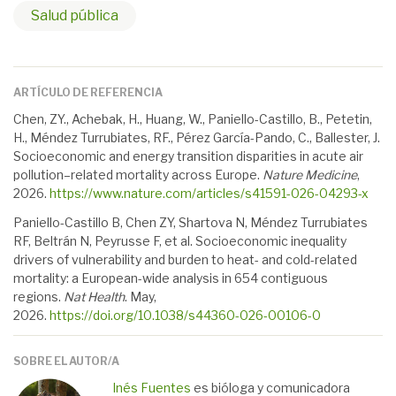
Salud pública
ARTÍCULO DE REFERENCIA
Chen, ZY., Achebak, H., Huang, W., Paniello-Castillo, B., Petetin,
H., Méndez Turrubiates, RF., Pérez García-Pando, C., Ballester, J.
Socioeconomic and energy transition disparities in acute air
pollution–related mortality across Europe.
Nature Medicine
,
2026.
https://www.nature.com/articles/s41591-026-04293-x
Paniello-Castillo B, Chen ZY, Shartova N, Méndez Turrubiates
RF, Beltrán N, Peyrusse F, et al. Socioeconomic inequality
drivers of vulnerability and burden to heat- and cold-related
mortality: a European-wide analysis in 654 contiguous
regions.
Nat Health
. May,
2026.
https://doi.org/10.1038/s44360-026-00106-0
SOBRE EL AUTOR/A
Inés Fuentes
es bióloga y comunicadora