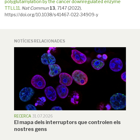
polyglutamylation by the cancer downregulated enzyme
TTLL11
.
Nat Commun
13
, 7147 (2022).
https://doi.org/10.1038/s41467-022-34909-y
NOTÍCIES RELACIONADES
RECERCA
31.07.2026
El mapa dels interruptors que controlen els
nostres gens