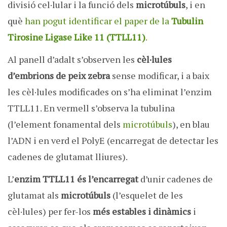
divisió cel·lular i la funció dels
microtúbuls
, i en
què
han pogut identificar el paper de la
Tubulin
Tirosine Ligase Like 11 (TTLL11)
.
Al panell d’adalt s’observen les
cèl·lules
d’embrions de peix zebra
sense modificar, i a baix
les cèl·lules modificades on s’ha eliminat l’enzim
TTLL11. En vermell s’observa la tubulina
(l’element fonamental dels
microtúbuls
), en blau
l’ADN i en verd el PolyE (encarregat de detectar les
cadenes de glutamat lliures).
L’
enzim TTLL11 és l’encarregat
d’unir cadenes de
glutamat als
microtúbuls
(l’esquelet de les
cèl·lules) per fer-los
més estables i dinàmics
i