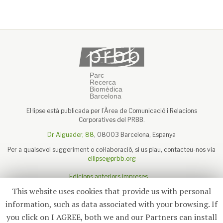
El·lipse està publicada per l’Àrea de Comunicació i Relacions
Corporatives del PRBB.
Dr Aiguader, 88
, 08003 Barcelona, Espanya
Per a qualsevol suggeriment o col·laboració, si us plau, contacteu-nos via
ellipse@prbb.org
Edicions anteriors impreses
Sobre el PRBB
This website uses cookies that provide us with personal
Avís legal
information, such as data associated with your browsing. If
you click on I AGREE, both we and our Partners can install