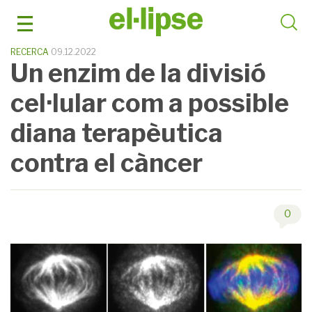
Skip
to
content
RECERCA
09.12.2022
Un enzim de la divisió
cel·lular com a possible
diana terapèutica
contra el càncer
0