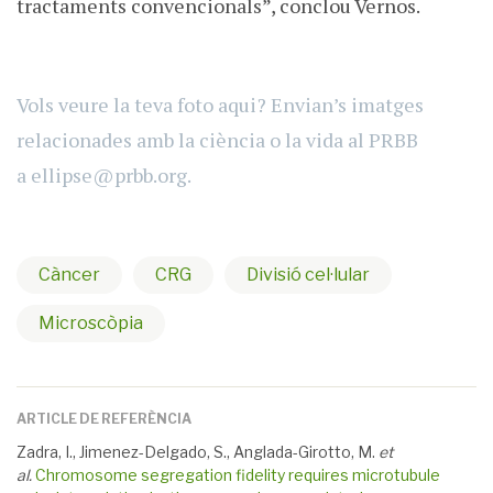
tractaments convencionals”, conclou Vernos.
Vols veure la teva foto aqui? Envian’s imatges
relacionades amb la ciència o la vida al PRBB
a
ellipse@prbb.org
.
Càncer
CRG
Divisió cel·lular
Microscòpia
ARTICLE DE REFERÈNCIA
Zadra, I., Jimenez-Delgado, S., Anglada-Girotto, M.
et
al.
Chromosome segregation fidelity requires microtubule