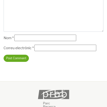
Nom
*
Correu electrònic
*