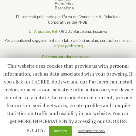
El·lipse està publicada per l’Àrea de Comunicació i Relacions
Corporatives del PRBB.
Dr Aiguader, 88
, 08003 Barcelona, Espanya
Per a qualsevol suggeriment o col·laboració, si us plau, contacteu-nos via
ellipse@prbb.org
Edicions anteriors impreses
Sobre el PRBB
This website uses cookies that provide us with personal
Avís legal
information, such as data associated with your browsing. If
you click on I AGREE, both we and our Partners can install
cookies or access non-sensitive information on your device
in order to facilitate the reproduction of content, provide
Subscriu-te
features on social networks, create profiles and compile
statistics on traffic and usability in our website. You can
© 2026
El·lipse
, PRBB
get MORE INFORMATION by accessing our COOKIES
POLICY.
0
Accepto
More information