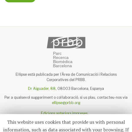
El·lipse està publicada per l’Àrea de Comunicació i Relacions
Corporatives del PRBB.
Dr Aiguader, 88
, 08003 Barcelona, Espanya
Per a qualsevol suggeriment o col·laboració, si us plau, contacteu-nos via
ellipse@prbb.org
Edicions anteriors impreses
Sobre el PRBB
This website uses cookies that provide us with personal
Avís legal
information, such as data associated with your browsing. If