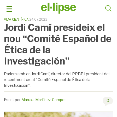
Skip
to
content
VIDA CIENTÍFICA
24.07.2023
Jordi Camí presideix el
nou “Comité Español de
Ética de la
Investigación”
Parlem amb en Jordi Camí, director del PRBB i president del
recentment creat “Comité Español de Ética de la
Investigación”.
Escrit per
Maruxa Martínez-Campos
0