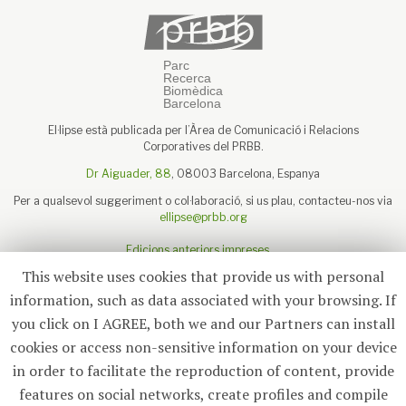
El·lipse està publicada per l’Àrea de Comunicació i Relacions
Corporatives del PRBB.
Dr Aiguader, 88
, 08003 Barcelona, Espanya
Per a qualsevol suggeriment o col·laboració, si us plau, contacteu-nos via
ellipse@prbb.org
Edicions anteriors impreses
Sobre el PRBB
This website uses cookies that provide us with personal
Avís legal
information, such as data associated with your browsing. If
you click on I AGREE, both we and our Partners can install
cookies or access non-sensitive information on your device
in order to facilitate the reproduction of content, provide
Subscriu-te
features on social networks, create profiles and compile