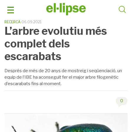
Skip
to
content
RECERCA
06.09.2021
L’arbre evolutiu més
complet dels
escarabats
Després de més de 20 anys de mostreig i seqüenciació, un
equip de l’IBE ha aconseguit fer el major arbre filogenètic
d’escarabats fins al moment.
0