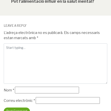
Pot l’alimentació influir en la salut mental?
LEAVE A REPLY
L'adreça electrònica no es publicarà.
Els camps necessaris
estan marcats amb
*
Nom
*
Correu electrònic
*