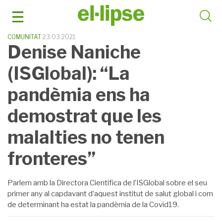
Skip
to
content
COMUNITAT
23.03.2021
Denise Naniche
(ISGlobal): “La
pandèmia ens ha
demostrat que les
malalties no tenen
fronteres”
Parlem amb la Directora Científica de l’ISGlobal sobre el seu
primer any al capdavant d’aquest institut de salut global i com
de determinant ha estat la pandèmia de la Covid19.