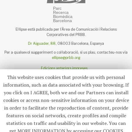
El·lipse està publicada per l’Àrea de Comunicació i Relacions
Corporatives del PRBB.
Dr Aiguader, 88
, 08003 Barcelona, Espanya
Per a qualsevol suggeriment o col·laboració, si us plau, contacteu-nos via
ellipse@prbb.org
Edicions anteriors impreses
Sobre el PRBB
This website uses cookies that provide us with personal
Avís legal
information, such as data associated with your browsing. If
you click on I AGREE, both we and our Partners can install
cookies or access non-sensitive information on your device
in order to facilitate the reproduction of content, provide
Subscriu-te
features on social networks, create profiles and compile
statistics on traffic and usability in our website. You can
© 2026
El·lipse
, PRBB
get MORE INFORMATION by accessing our COOKIES