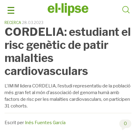
Skip
to
content
RECERCA
28.03.2023
CORDELIA: estudiant el
risc genètic de patir
malalties
cardiovasculars
L’IMIM lidera CORDELIA, l’estudi representatiu de la població
més gran fet al món d’associació del genoma humà amb
factors de risc per les malalties cardiovasculars, on participen
31 cohorts.
Escrit per
Inés Fuentes García
0