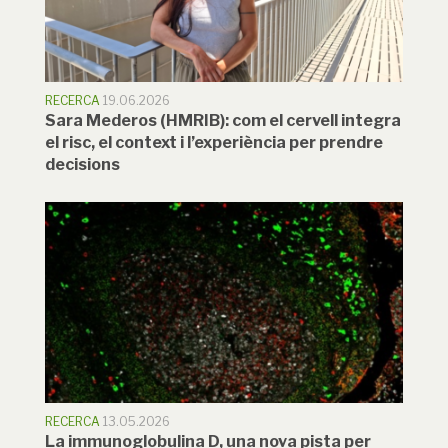
RECERCA
19.06.2026
Sara Mederos (HMRIB): com el cervell integra
el risc, el context i l’experiència per prendre
decisions
RECERCA
13.05.2026
La immunoglobulina D, una nova pista per