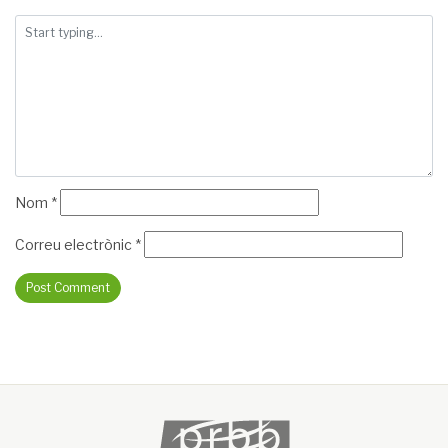
Nom
*
Correu electrònic
*