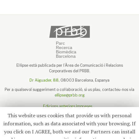
El·lipse està publicada per l’Àrea de Comunicació i Relacions
Corporatives del PRBB.
Dr Aiguader, 88
, 08003 Barcelona, Espanya
Per a qualsevol suggeriment o col·laboració, si us plau, contacteu-nos via
ellipse@prbb.org
Edicions anteriors impreses
Sobre el PRBB
This website uses cookies that provide us with personal
Avís legal
information, such as data associated with your browsing. If
you click on I AGREE, both we and our Partners can install