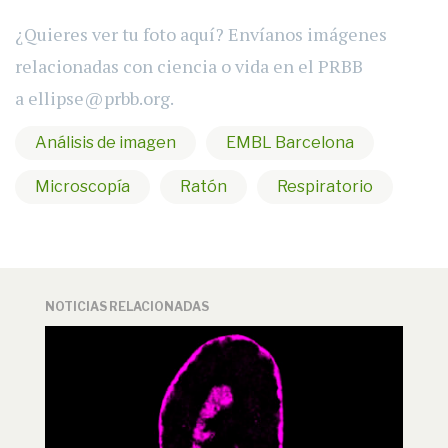
¿Quieres ver tu foto aquí? Envíanos imágenes
relacionadas con ciencia o vida en el PRBB
a
ellipse@prbb.org.
Análisis de imagen
EMBL Barcelona
Microscopía
Ratón
Respiratorio
NOTICIAS RELACIONADAS