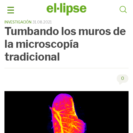
Saltar
al
contenido
INVESTIGACIÓN
31.08.2021
Tumbando los muros de
la microscopía
tradicional
0