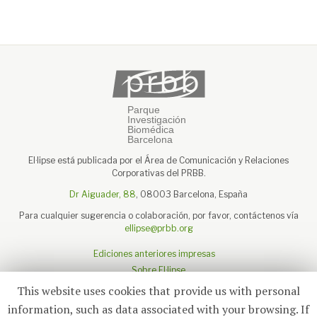
El·lipse está publicada por el Área de Comunicación y Relaciones
Corporativas del PRBB.
Dr Aiguader, 88
, 08003 Barcelona, España
Para cualquier sugerencia o colaboración, por favor, contáctenos vía
ellipse@prbb.org
Ediciones anteriores impresas
Sobre El·lipse
Sobre el PRBB
This website uses cookies that provide us with personal
Aviso legal
information, such as data associated with your browsing. If