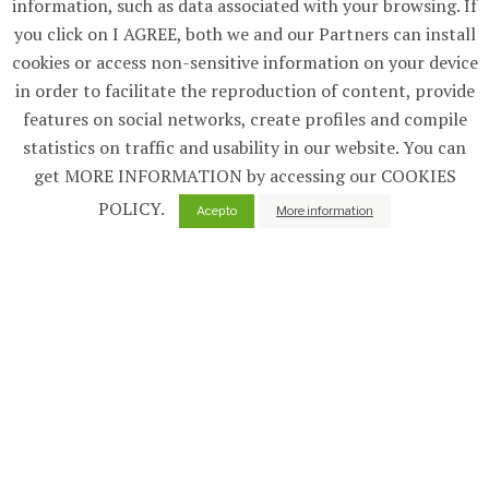
information, such as data associated with your browsing. If
you click on I AGREE, both we and our Partners can install
cookies or access non-sensitive information on your device
in order to facilitate the reproduction of content, provide
features on social networks, create profiles and compile
31.08.2022
statistics on traffic and usability in our website. You can
Generan el mayor catálogo de ARNs en primates
get MORE INFORMATION by accessing our COOKIES
POLICY.
Acepto
More information
Portada
Noticias
Selección
13.07.2022