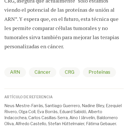
CRG, asegura que actualmente “solo estamos
viendo el potencial de las proteínas de unión al
ARN”. Y espera que, en el futuro, esta técnica que
les permite comparar células tumorales y no
tumorales sirva también para mejorar las terapias
personalizadas en cáncer.
ARN
Cáncer
CRG
Proteínas
ARTÍCULO DE REFERENCIA
Neus Mestre-Farràs, Santiago Guerrero, Nadine Bley, Ezequiel
Rivero, Olga Coll, Eva Borràs, Eduard Sabidó, Alberto
Indacochea, Carlos Casillas-Serra, Aino I Järvelin, Baldomero
Oliva, Alfredo Castello, Stefan Hüttelmaier, Fátima Gebauer.