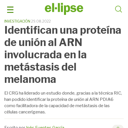
Saltar
al
contenido
INVESTIGACIÓN
29.08.2022
Identifican una proteína
de unión al ARN
involucrada en la
metástasis del
melanoma
El CRG ha liderado un estudio donde, gracias a la técnica RIC,
han podido identificar la proteína de unión al ARN PDIA6
como facilitadora de la capacidad de metástasis de las
células cancerígenas.
Escrito por
Inés Fuentes García