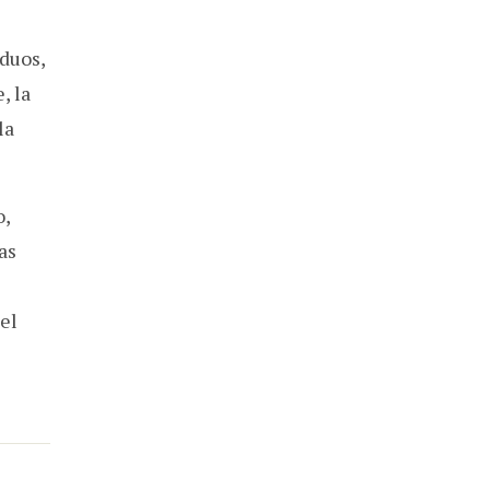
iduos,
, la
la
o,
tas
 el