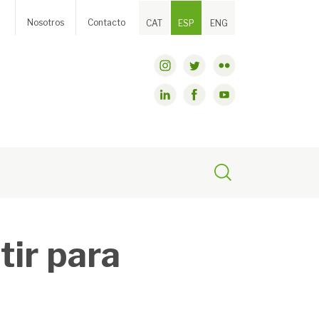
Nosotros
Contacto
CAT
ESP
ENG
tir para