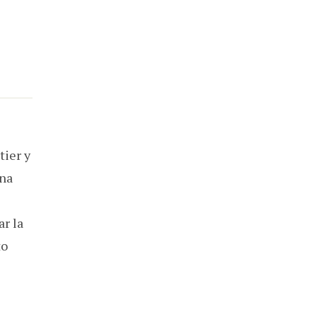
tier y
una
ar la
to