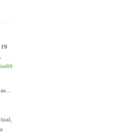
e
19
,
ealth
omas…
tual,
ma