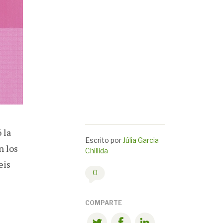
 la
Escrito por
Júlia Garcia
n los
Chillida
eis
0
COMPARTE