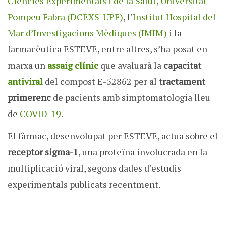
Ciències Experimentals i de la Salut, Universitat
Pompeu Fabra (DCEXS-UPF)
, l’
Institut Hospital del
Mar d’Investigacions Mèdiques (IMIM)
i la
farmacèutica ESTEVE, entre altres, s’ha posat en
marxa un
assaig clínic
que avaluarà la
capacitat
antiviral
del compost E-52862 per al
tractament
primerenc
de pacients amb simptomatologia lleu
de
COVID-19
.
El fàrmac, desenvolupat per ESTEVE, actua sobre el
receptor sigma-1
, una proteïna involucrada en la
multiplicació viral, segons dades d’estudis
experimentals publicats recentment.