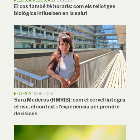
RECERCA
,
RECERCA
22.07.2026
El cos també té horaris: com els rellotges
biològics influeixen en la salut
RECERCA
19.06.2026
Sara Mederos (HMRIB): com el cervell integra
el risc, el context i l’experiència per prendre
decisions