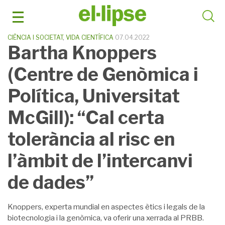
Skip
to
content
CIÈNCIA I SOCIETAT
,
VIDA CIENTÍFICA
07.04.2022
Bartha Knoppers
(Centre de Genòmica i
Política, Universitat
McGill): “Cal certa
tolerància al risc en
l’àmbit de l’intercanvi
de dades”
Knoppers, experta mundial en aspectes ètics i legals de la
biotecnologia i la genòmica, va oferir una xerrada al PRBB.