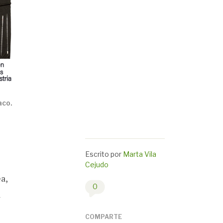
aco.
Escrito por
Marta Vila
Cejudo
a,
0
a
COMPARTE