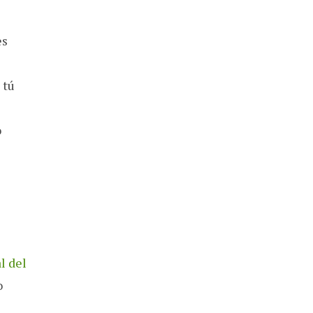
es
 tú
o
al del
o