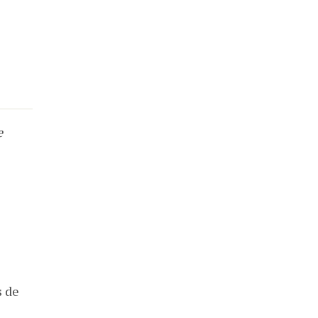
e
s de