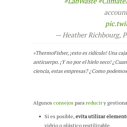
#LabWaste
#Climate
accoun
pic.tw
— Heather Richbourg,
«ThermoFisher, ¡esto es ridículo! Una caj
anticuerpo. ¡Y no por el hielo seco! ¿Cua
ciencia, estas empresas? ¿Como podemos 
Algunos
consejos
para
reducir
y gestiona
Si es posible,
evita utilizar elemen
vidrio o plástico reutilizable.