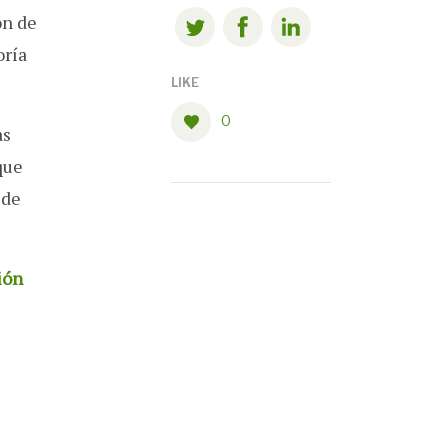
ón de
oría
LIKE
0
as
que
 de
ión