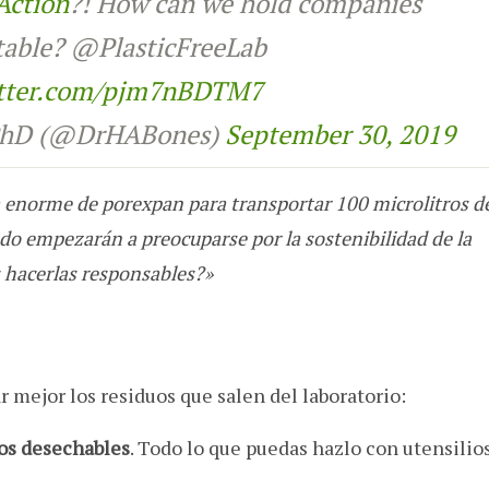
Action
?! How can we hold companies
table? @PlasticFreeLab
itter.com/pjm7nBDTM7
 PhD (@DrHABones)
September 30, 2019
a enorme de porexpan para transportar 100 microlitros d
ndo empezarán a preocuparse por la sostenibilidad de la
hacerlas responsables?»
r mejor los residuos que salen del laboratorio:
tos desechables
. Todo lo que puedas hazlo con utensilio