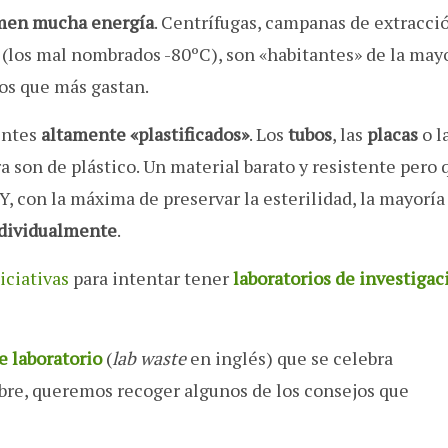
umen mucha energía
. Centrífugas, campanas de extracci
 (los mal nombrados -80ºC), son «habitantes» de la may
tos que más gastan.
entes
altamente «plastificados»
. Los
tubos
, las
placas
o l
a son de plástico. Un material barato y resistente pero 
 Y, con la máxima de preservar la esterilidad, la mayoría
dividualmente
.
iciativas
para intentar tener
laboratorios de investigac
e laboratorio
(
lab waste
en inglés) que se celebra
bre, queremos recoger algunos de los consejos que